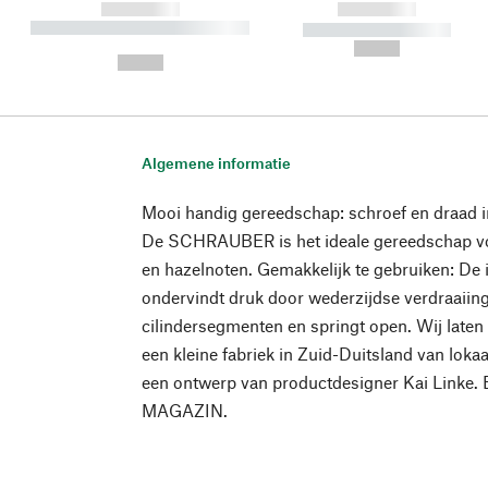
------------
------------
----------- ----------- ----------
----------- -----------
-
--,-- €
--,-- €
Algemene informatie
Mooi handig gereedschap: schroef en draad in
De SCHRAUBER is het ideale gereedschap vo
en hazelnoten. Gemakkelijk te gebruiken: De 
ondervindt druk door wederzijdse verdraaiin
cilindersegmenten en springt open. Wij la
een kleine fabriek in Zuid-Duitsland van loka
een ontwerp van productdesigner Kai Linke. 
MAGAZIN.