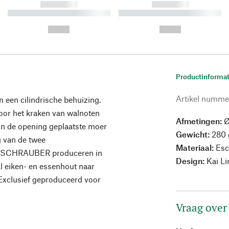
------------
------------
----------- ----------- ----------
----------- ----------- ----------
-
-
--,-- €
--,-- €
Productinformat
Artikel numme
 een cilindrische behuizing.
or het kraken van walnoten
Afmetingen:
Ø
in de opening geplaatste moer
Gewicht:
280 
g van de twee
Materiaal:
Esc
ten SCHRAUBER produceren in
Design:
Kai Li
al eiken- en essenhout naar
Exclusief geproduceerd voor
Vraag over