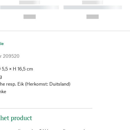
------------
------------
----------- ----------- ----------
----------- ----------- ----------
- -----------
-
--,-- €
--,-- €
ie
r
209520
 5,5 × H 16,5 cm
g
he resp. Eik (Herkomst: Duitsland)
nke
 het product