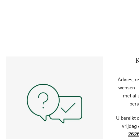
K
Advies, r
wensen - 
met al
pers
U bereikt 
vrijdag
2626