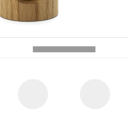
---------- --------------