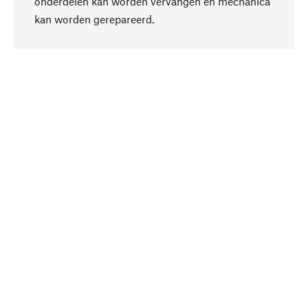
onderdelen kan worden vervangen en mechanica
Naar boven
kan worden gerepareerd.
Bewust
Bij onze productkeuze staat de duurzaamheid
centraal. Wij kiezen voor natuurlijke
bestanddelen en materialen, die kunnen worden
verzorgd, evenals op een efficiënt gebruik van
hulpbronnen en sociaal aanvaardbare productie.
Geselecteerd
Als uw competente partner werken wij