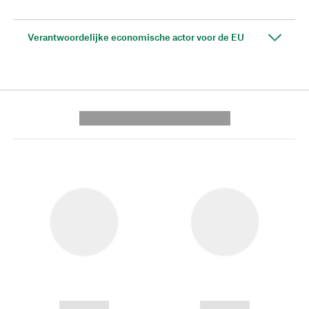
Verantwoordelijke economische actor voor de EU
---------- --------------
------------
------------