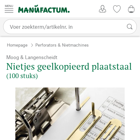
Passer au contenu
Account
Kijklijst
€ 0
Homepage
Perforators & Nietmachines
Moog & Langenscheidt
Nietjes geelkopieerd plaatstaal
(100 stuks)