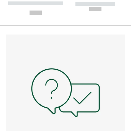
----------- ----------- --------
----------- -----------
---
--,-- €
--,-- €