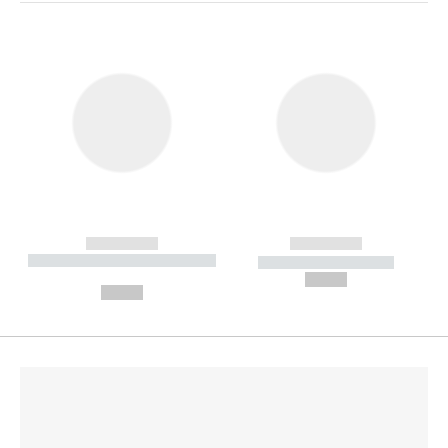
------------
------------
----------- ----------- --------
----------- -----------
---
--,-- €
--,-- €