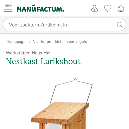
Passer au contenu
Account
Kijklijst
€ 0
Homepage
Nesthulpmiddelen voor vogels
Werkstätten Haus Hall
Nestkast Larikshout