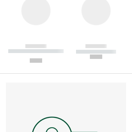
------------
------------
----------- ----------- --------
----------- -----------
---
--,-- €
--,-- €