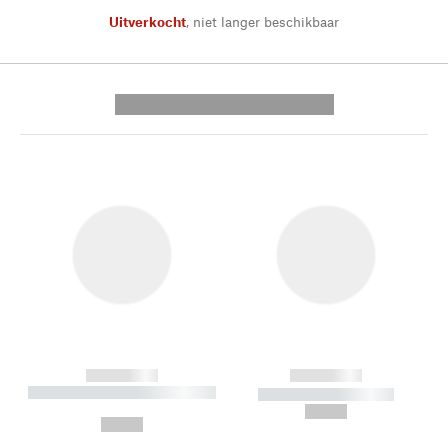
Uitverkocht
,
niet langer beschikbaar
---------- --------------
------------
------------
----------- ----------- --------
----------- -----------
---
--,-- €
--,-- €