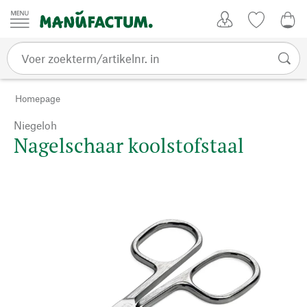
Passer au contenu
Account
Kijklijst
€ 0
Homepage
Niegeloh
Nagelschaar koolstofstaal