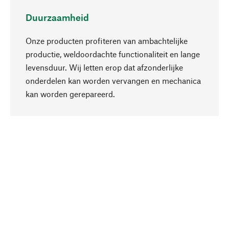
Duurzaamheid
Onze producten profiteren van ambachtelijke
productie, weldoordachte functionaliteit en lange
levensduur. Wij letten erop dat afzonderlijke
onderdelen kan worden vervangen en mechanica
Naar boven
kan worden gerepareerd.
Bewust
Bij onze productkeuze staat de duurzaamheid
centraal. Wij kiezen voor natuurlijke
bestanddelen en materialen, die kunnen worden
verzorgd, evenals op een efficiënt gebruik van
hulpbronnen en sociaal aanvaardbare productie.