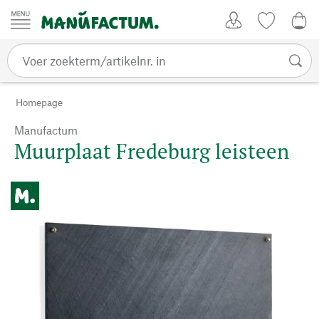
Passer au contenu
Account
Kijklijst
€ 0
Homepage
Manufactum
Muurplaat Fredeburg leisteen