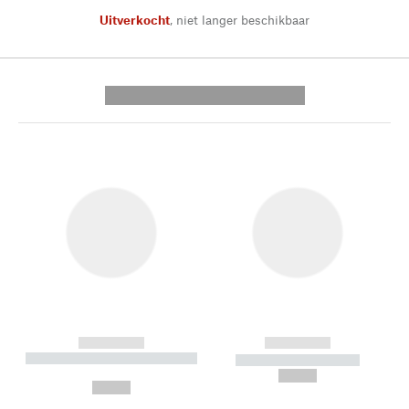
Uitverkocht
,
niet langer beschikbaar
---------- --------------
------------
------------
----------- ----------- --------
----------- -----------
---
--,-- €
--,-- €