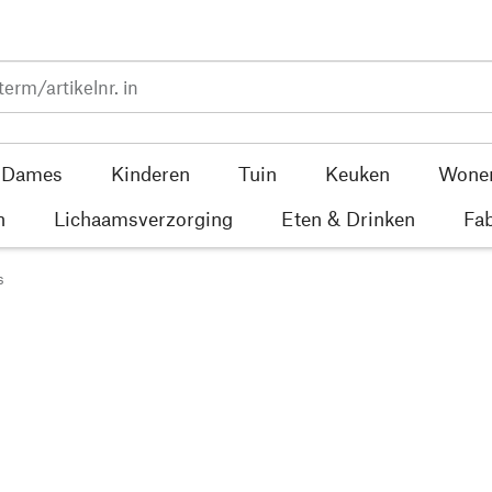
Dames
Kinderen
Tuin
Keuken
Wone
n
Lichaamsverzorging
Eten & Drinken
Fab
s