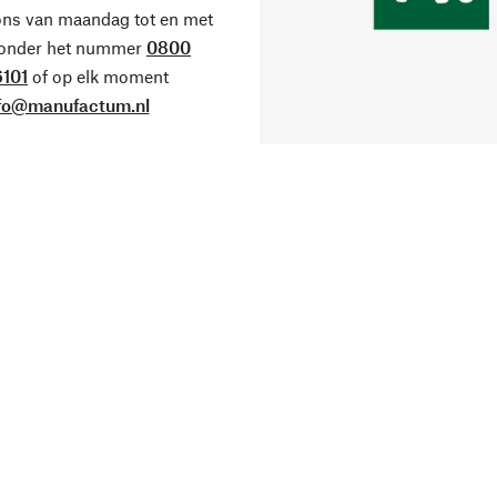
ons van maandag tot en met
 onder het nummer
0800
101
of op elk moment
fo@manufactum.nl