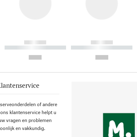
------------
------------
----------- ----------- ----------
----------- ----------- ----------
-
-
--,-- €
--,-- €
lantenservice
eserveonderdelen of andere
ons klantenservice helpt u
 uw vragen en problemen
oonlijk en vakkundig.