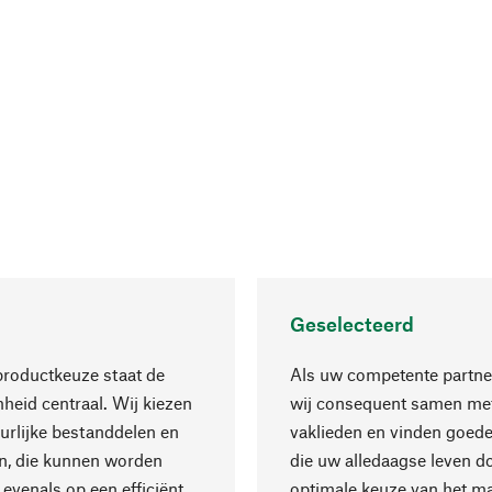
Geselecteerd
productkeuze staat de
Als uw competente partne
eid centraal. Wij kiezen
wij consequent samen met
urlijke bestanddelen en
vaklieden en vinden goede
n, die kunnen worden
die uw alledaagse leven d
 evenals op een efficiënt
optimale keuze van het ma