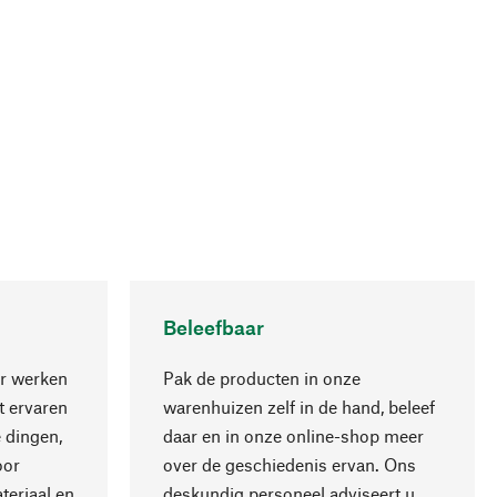
Beleefbaar
r werken
Pak de producten in onze
 ervaren
warenhuizen zelf in de hand, beleef
 dingen,
daar en in onze online-shop meer
Naar boven
oor
over de geschiedenis ervan. Ons
teriaal en
deskundig personeel adviseert u