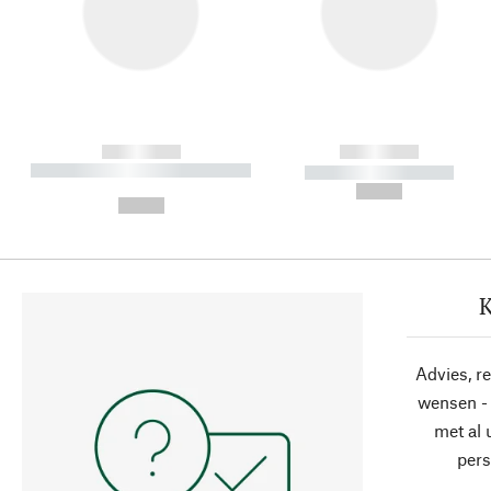
------------
------------
----------- ----------- ----------
----------- -----------
-
--,-- €
--,-- €
K
Advies, r
wensen - 
met al
pers