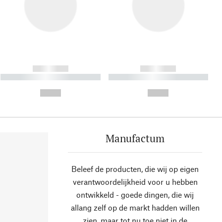
------------
------------
----------- ----------- ----------
----------- ----------- ----------
- -----------
-
--,-- €
--,-- €
Manufactum
Beleef de producten, die wij op eigen
verantwoordelijkheid voor u hebben
ontwikkeld - goede dingen, die wij
allang zelf op de markt hadden willen
zien, maar tot nu toe niet in de