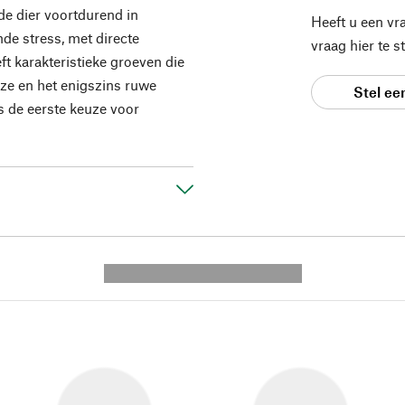
de dier voortdurend in
Heeft u een vr
de stress, met directe
vraag hier te 
ft karakteristieke groeven die
eze en het enigszins ruwe
Stel ee
 de eerste keuze voor
---------- --------------