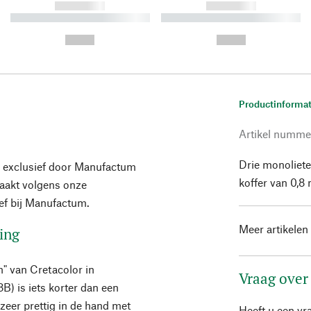
------------
------------
----------- ----------- ----------
----------- ----------- ----------
-
-
--,-- €
--,-- €
Productinformat
Artikel numme
Drie monoliete
 exclusief door Manufactum
koffer van 0,8 
maakt volgens onze
ief bij Manufactum.
Meer artikelen
sing
" van Cretacolor in
Vraag over
B) is iets korter dan een
zeer prettig in de hand met
Heeft u een vr