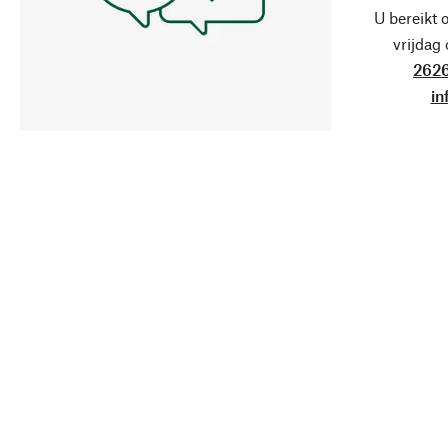
U bereikt 
vrijdag
2626
in