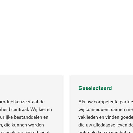
Geselecteerd
productkeuze staat de
Als uw competente partne
eid centraal. Wij kiezen
wij consequent samen met
urlijke bestanddelen en
vaklieden en vinden goede
n, die kunnen worden
die uw alledaagse leven d
 evenals op een efficiënt
optimale keuze van het ma