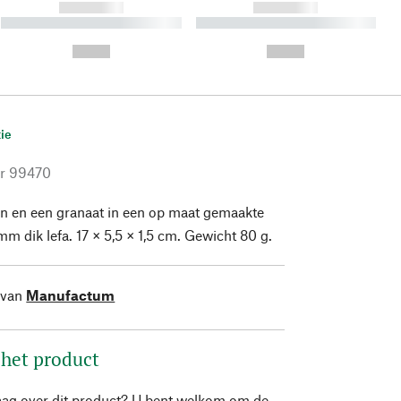
------------
------------
----------- ----------- ----------
----------- ----------- ----------
- -----------
-
--,-- €
--,-- €
ie
r
99470
n en een granaat in een op maat gemaakte
mm dik lefa. 17 × 5,5 × 1,5 cm. Gewicht 80 g.
 van
Manufactum
 het product
aag over dit product? U bent welkom om de