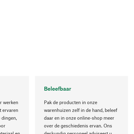
Beleefbaar
r werken
Pak de producten in onze
 ervaren
warenhuizen zelf in de hand, beleef
 dingen,
daar en in onze online-shop meer
Naar boven
oor
over de geschiedenis ervan. Ons
teriaal en
deskundig personeel adviseert u