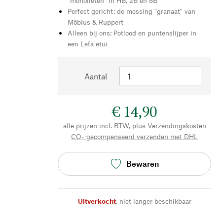
"monolieten" in HB, 2B en 8B
Perfect gericht: de messing "granaat" van
Möbius & Ruppert
Alleen bij ons: Potlood en puntenslijper in
een Lefa etui
Aantal
€ 14,90
alle prijzen incl. BTW, plus
Verzendingskosten
CO₂-gecompenseerd verzenden met DHL
Bewaren
Uitverkocht
,
niet langer beschikbaar