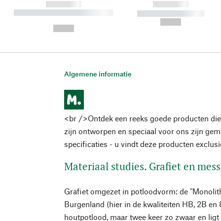
------------
------------
----------- ----------- ----------
----------- -----------
-
--,-- €
--,-- €
Algemene informatie
<br />Ontdek een reeks goede producten die
zijn ontworpen en speciaal voor ons zijn ge
specificaties - u vindt deze producten exclus
Materiaal studies. Grafiet en mes
Grafiet omgezet in potloodvorm: de "Monolith
Burgenland (hier in de kwaliteiten HB, 2B en 8
houtpotlood, maar twee keer zo zwaar en ligt 