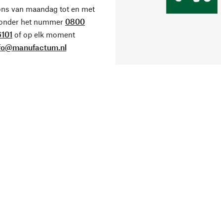
ons van maandag tot en met
 onder het nummer
0800
101
of op elk moment
fo@manufactum.nl