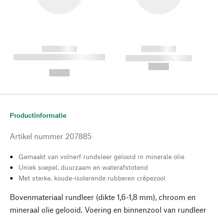
------------
------------
----------- ----------- --------
----------- -----------
---
--,-- €
--,-- €
Productinformatie
Artikel nummer
207885
Gemaakt van volnerf rundsleer gelooid in minerale olie
Uniek soepel, duurzaam en waterafstotend
Met sterke, koude-isolerende rubberen crêpezool
Bovenmateriaal rundleer (dikte 1,6-1,8 mm), chroom en
mineraal olie gelooid. Voering en binnenzool van rundleer