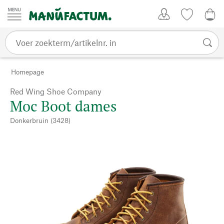
Passer au contenu
Account
Kijklijst
€ 0
Homepage
Red Wing Shoe Company
Moc Boot dames
Donkerbruin (3428)