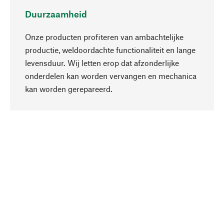
Duurzaamheid
Onze producten profiteren van ambachtelijke
productie, weldoordachte functionaliteit en lange
levensduur. Wij letten erop dat afzonderlijke
onderdelen kan worden vervangen en mechanica
Naar boven
kan worden gerepareerd.
Bewust
Bij onze productkeuze staat de duurzaamheid
centraal. Wij kiezen voor natuurlijke
bestanddelen en materialen, die kunnen worden
verzorgd, evenals op een efficiënt gebruik van
hulpbronnen en sociaal aanvaardbare productie.