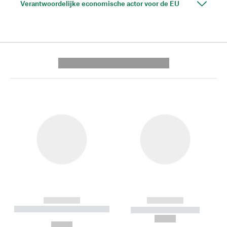
Verantwoordelijke economische actor voor de EU
---------- --------------
------------
------------
----------- ----------- --------
----------- -----------
---
--,-- €
--,-- €