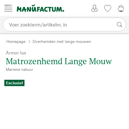
Passer au contenu
Account
Kijklijst
€ 0
Homepage
Overhemden met lange mouwen
Armor lux
Matrozenhemd Lange Mouw
Mariene natuur
Exclusief