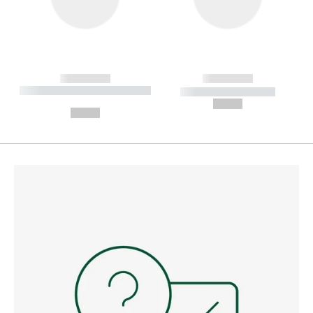
------------
------------
----------- ----------- --------
----------- -----------
---
--,-- €
--,-- €