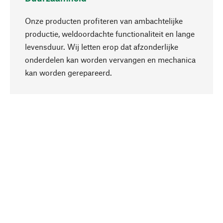
Onze producten profiteren van ambachtelijke
productie, weldoordachte functionaliteit en lange
levensduur. Wij letten erop dat afzonderlijke
onderdelen kan worden vervangen en mechanica
Naar boven
kan worden gerepareerd.
Bewust
Bij onze productkeuze staat de duurzaamheid
centraal. Wij kiezen voor natuurlijke
bestanddelen en materialen, die kunnen worden
verzorgd, evenals op een efficiënt gebruik van
hulpbronnen en sociaal aanvaardbare productie.