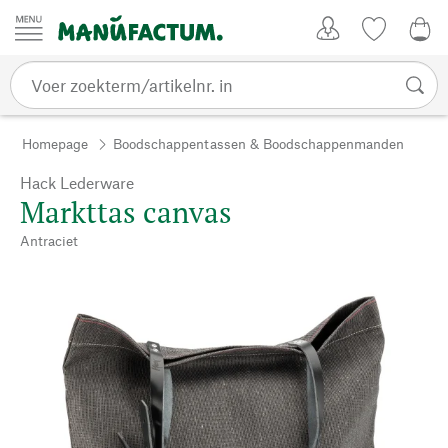
Passer au contenu
Account
Kijklijst
€ 0
Homepage
Boodschappentassen & Boodschappenmanden
Hack Lederware
Markttas canvas
Antraciet