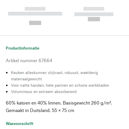
------------
------------
----------- ----------- --------
----------- -----------
---
--,-- €
--,-- €
Productinformatie
Artikel nummer
67664
Keuken alleskunner: slijtvast, robuust, weelderig
materiaalgewicht
Voor natte handen, hete pannen en schone werkbladen
Volumineus en extreem absorberend
60% katoen en 40% linnen. Basisgewicht 260 g/m².
Gemaakt in Duitsland. 55 × 75 cm
Wasvoorschrift