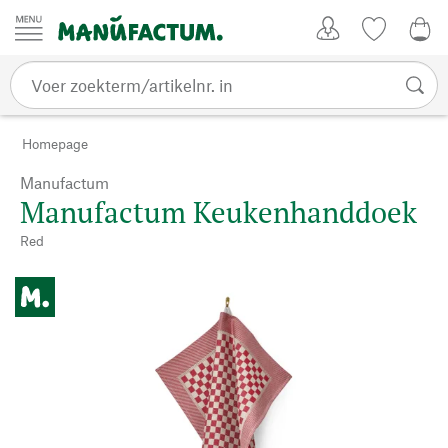
Passer au contenu
Account
Kijklijst
€ 0
Homepage
Manufactum
Manufactum Keukenhanddoek
Red