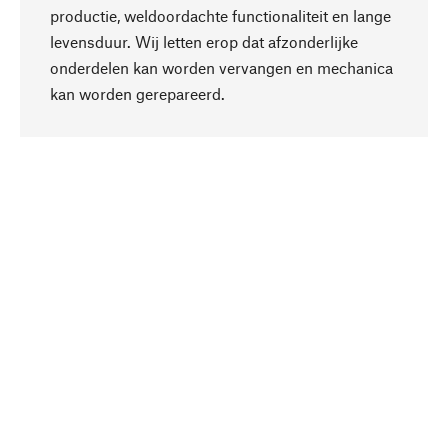
productie, weldoordachte functionaliteit en lange
levensduur. Wij letten erop dat afzonderlijke
onderdelen kan worden vervangen en mechanica
Naar boven
kan worden gerepareerd.
Bewust
Bij onze productkeuze staat de duurzaamheid
centraal. Wij kiezen voor natuurlijke
bestanddelen en materialen, die kunnen worden
verzorgd, evenals op een efficiënt gebruik van
hulpbronnen en sociaal aanvaardbare productie.