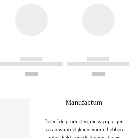
------------
------------
----------- ----------- ----------
----------- ----------- ----------
- -----------
-
--,-- €
--,-- €
Manufactum
Beleef de producten, die wij op eigen
verantwoordelijkheid voor u hebben
ontwikkeld - goede dingen, die wij