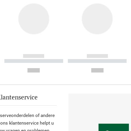
------------
------------
----------- ----------- ----------
----------- ----------- ----------
-
-
--,-- €
--,-- €
lantenservice
eserveonderdelen of andere
ons klantenservice helpt u
 uw vragen en problemen