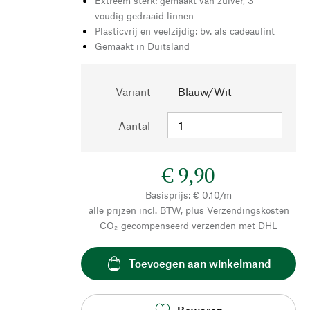
Extreem sterk: gemaakt van zuiver, 3-
voudig gedraaid linnen
Plasticvrij en veelzijdig: bv. als cadeaulint
Gemaakt in Duitsland
Variant
Blauw/Wit
Aantal
€ 9,90
Basisprijs: € 0,10/m
alle prijzen incl. BTW, plus
Verzendingskosten
CO₂-gecompenseerd verzenden met DHL
Toevoegen aan winkelmand