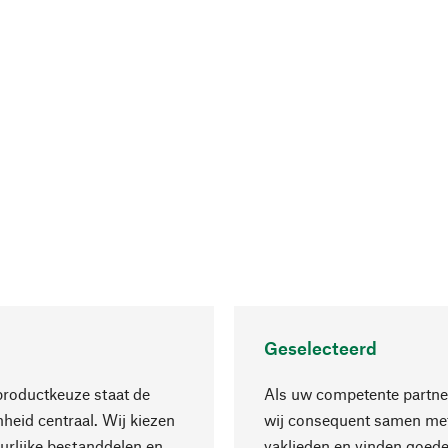
Geselecteerd
productkeuze staat de
Als uw competente partne
eid centraal. Wij kiezen
wij consequent samen met
urlijke bestanddelen en
vaklieden en vinden goede