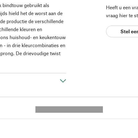
k bindtouw gebruikt als
Heeft u een vr
ds hield het de worst aan de
vraag hier te 
 de productie de verschillende
chillende kleuren en
Stel ee
n ons huishoud- en keukentouw
n - in drie kleurcombinaties en
prong. De drievoudige twist
---------- --------------