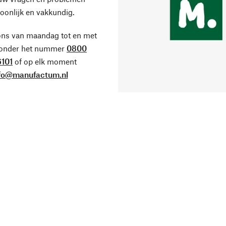
oonlijk en vakkundig.
ons van maandag tot en met
 onder het nummer
0800
101
of op elk moment
fo@manufactum.nl