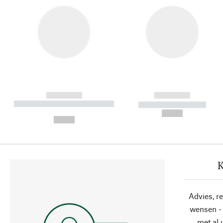
------------
------------
----------- ----------- ----------
----------- -----------
-
--,-- €
--,-- €
K
Advies, r
wensen - 
met al