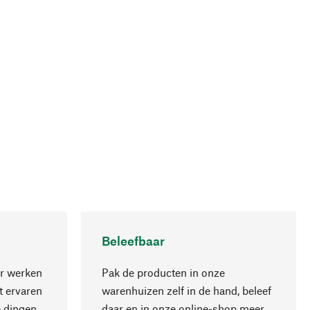
Beleefbaar
r werken
Pak de producten in onze
 ervaren
warenhuizen zelf in de hand, beleef
 dingen,
daar en in onze online-shop meer