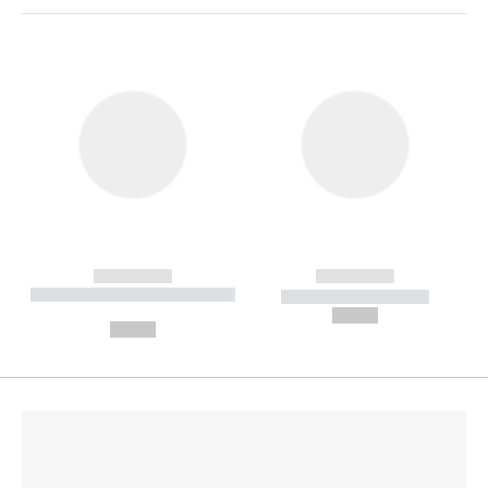
------------
------------
----------- ----------- --------
----------- -----------
---
--,-- €
--,-- €