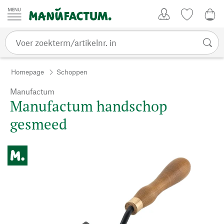
Passer au contenu
Account
Kijklijst
€ 0
Homepage
Schoppen
Manufactum
Manufactum handschop
gesmeed