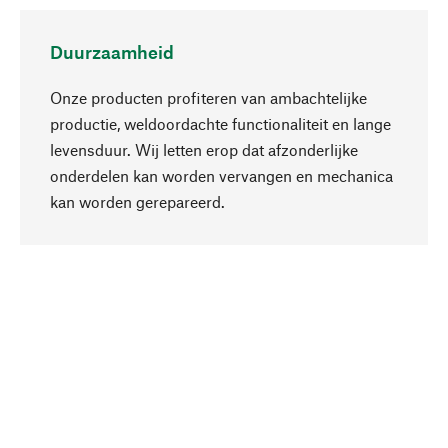
Duurzaamheid
Onze producten profiteren van ambachtelijke
productie, weldoordachte functionaliteit en lange
levensduur. Wij letten erop dat afzonderlijke
onderdelen kan worden vervangen en mechanica
Naar boven
kan worden gerepareerd.
Bewust
Bij onze productkeuze staat de duurzaamheid
centraal. Wij kiezen voor natuurlijke
bestanddelen en materialen, die kunnen worden
verzorgd, evenals op een efficiënt gebruik van