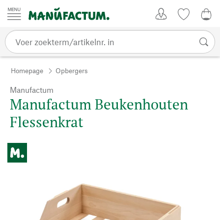
Passer au contenu
Account
Kijklijst
€ 0
Homepage
Opbergers
Manufactum
Manufactum Beukenhouten
Flessenkrat