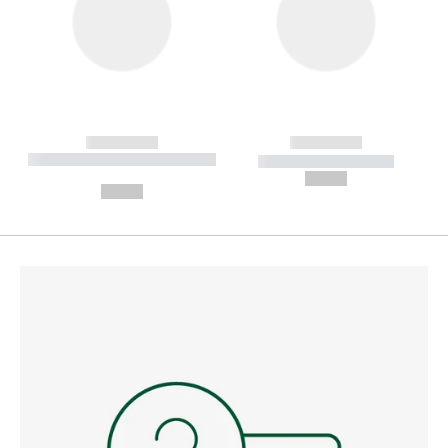
------------
------------
----------- ----------- --------
----------- -----------
---
--,-- €
--,-- €