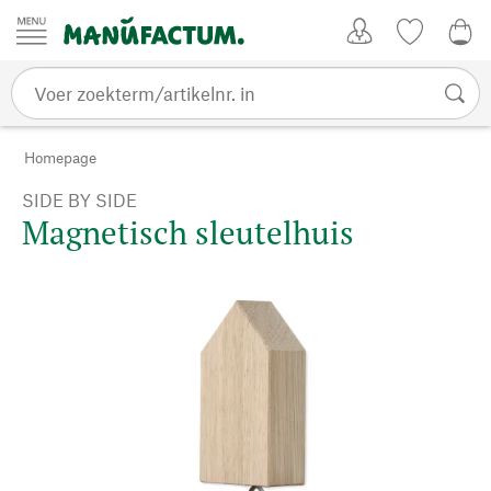
Passer au contenu
Account
Kijklijst
€ 0
Homepage
SIDE BY SIDE
Magnetisch sleutelhuis