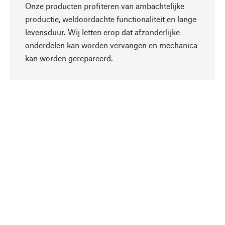
Onze producten profiteren van ambachtelijke
productie, weldoordachte functionaliteit en lange
levensduur. Wij letten erop dat afzonderlijke
onderdelen kan worden vervangen en mechanica
Naar boven
kan worden gerepareerd.
Bewust
Bij onze productkeuze staat de duurzaamheid
centraal. Wij kiezen voor natuurlijke
bestanddelen en materialen, die kunnen worden
verzorgd, evenals op een efficiënt gebruik van
hulpbronnen en sociaal aanvaardbare productie.