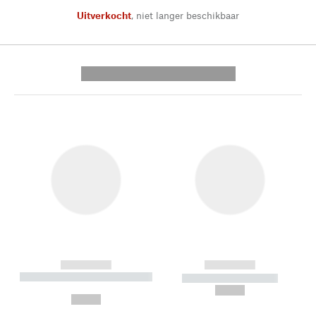
Uitverkocht
,
niet langer beschikbaar
---------- --------------
------------
------------
----------- ----------- --------
----------- -----------
---
--,-- €
--,-- €