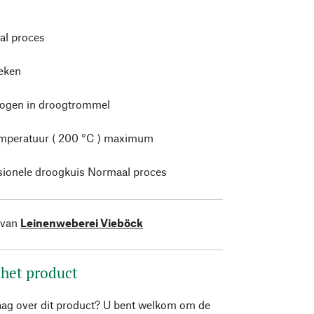
l proces
leken
rogen in droogtrommel
mperatuur ( 200 °C ) maximum
sionele droogkuis Normaal proces
 van
Leinenweberei Vieböck
 het product
aag over dit product? U bent welkom om de