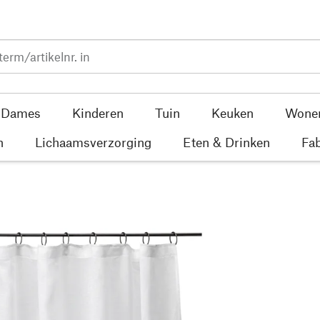
Dames
Kinderen
Tuin
Keuken
Wone
n
Lichaamsverzorging
Eten & Drinken
Fab