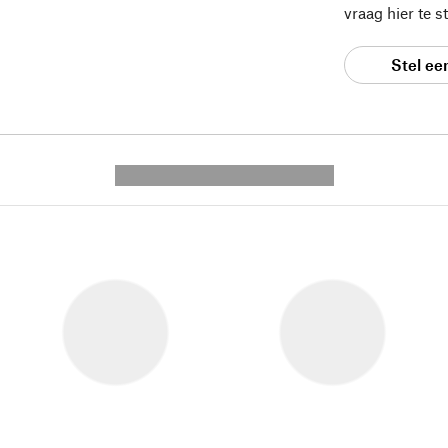
vraag hier te 
Stel ee
---------- --------------