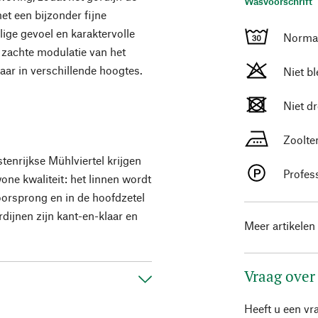
Wasvoorschrift
et een bijzonder fijne
elige gevoel en karaktervolle
Normaa
n zachte modulatie van het
baar in verschillende hoogtes.
Niet b
Niet d
Zoolte
tenrijkse Mühlviertel krijgen
Profes
one kwaliteit: het linnen wordt
oorsprong en in de hoofdzetel
rdijnen zijn kant-en-klaar en
Meer artikelen
Vraag over
Heeft u een vr