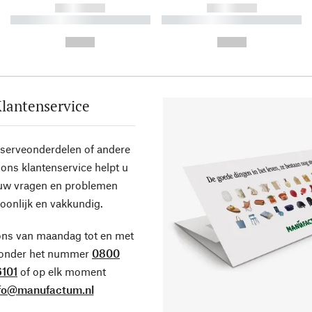
------------
------------
----------- ----------- ----------
----------- ----------- ----------
-
-
--,-- €
--,-- €
lantenservice
eserveonderdelen of andere
ons klantenservice helpt u
 uw vragen en problemen
oonlijk en vakkundig.
ons van maandag tot en met
 onder het nummer
0800
101
of op elk moment
fo@manufactum.nl