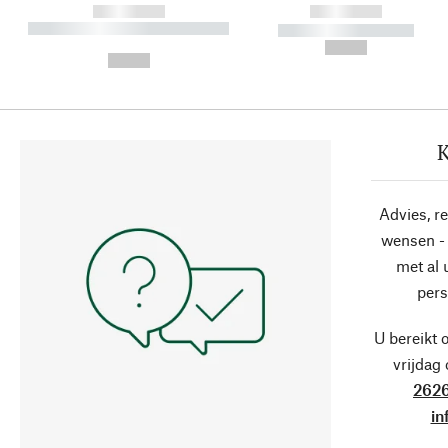
------------
------------
----------- ----------- ----------
----------- -----------
-
--,-- €
--,-- €
K
Advies, r
wensen - 
met al
pers
U bereikt 
vrijdag
2626
in