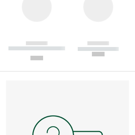
------------
------------
----------- ----------- --------
----------- -----------
---
--,-- €
--,-- €