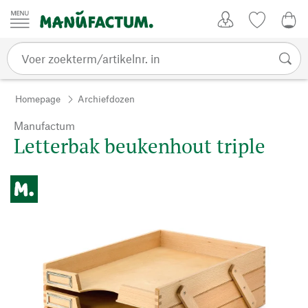
Passer au contenu
Account
Kijklijst
€ 0
Homepage
Archiefdozen
Manufactum
Letterbak beukenhout triple