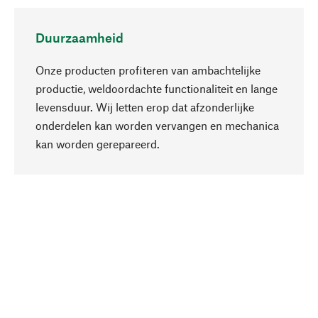
Duurzaamheid
Onze producten profiteren van ambachtelijke
productie, weldoordachte functionaliteit en lange
levensduur. Wij letten erop dat afzonderlijke
onderdelen kan worden vervangen en mechanica
Naar boven
kan worden gerepareerd.
Bewust
Bij onze productkeuze staat de duurzaamheid
centraal. Wij kiezen voor natuurlijke
bestanddelen en materialen, die kunnen worden
verzorgd, evenals op een efficiënt gebruik van