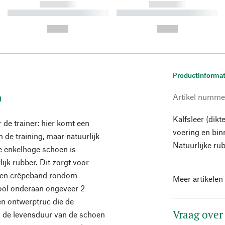
------------
------------
----------- ----------- ----------
----------- ----------- ----------
-
-
--,-- €
--,-- €
Productinformat
n
Artikel numme
Kalfsleer (dik
 de trainer: hier komt een
voering en bin
 de training, maar natuurlijk
Natuurlijke ru
De enkelhoge schoen is
ijk rubber. Dit zorgt voor
 Een crêpeband rondom
Meer artikelen
zool onderaan ongeveer 2
en ontwerptruc die de
Vraag over
s de levensduur van de schoen