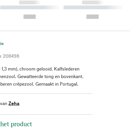
------------
------------
----------- ----------- ----------
----------- ----------- ----------
- -----------
-
--,-- €
--,-- €
ie
r
208498
te 1,3 mm), chroom gelooid. Kalfslederen
nenzool. Gewatteerde tong en bovenkant.
bberen crêpezool. Gemaakt in Portugal.
 van
Zeha
 het product