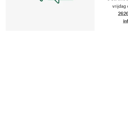
vrijdag
2626
in