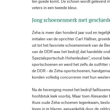
ten goede komt. De schoen wordt geleverd m
veters in een tweede kleur.
Jong schoenenmerk met geschieden
Zeha is meer dan honderd jaar oud en tegelij
initialen van de oprichter Carl Häßner, groeide
uit tot het favoriete schoenenmerk van de Be
van de DDR was het bedrijf, dat handelde o
Spezialsportschuh Hohenleuben", vooral be
sportschoenen en werd het zelfs de outfitte
de DDR - de Zeha-sportschoenen, handgemaa
konden volledig concurreren met hun wester
Na de hereniging moest het bedrijf faillissem
hoofdstuk leek voorbij. Maar toen Alexander Ba
thuis oude Zeha-schoenen tegenkwam, besloo
leven in te blazen, aanvankelijk door de zel