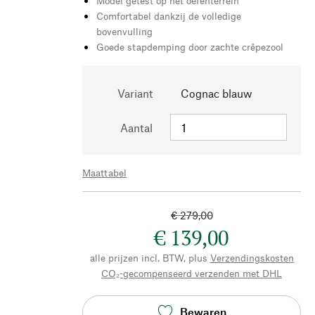
Model getest op het oefenterrein
Comfortabel dankzij de volledige
bovenvulling
Goede stapdemping door zachte crêpezool
Variant
Cognac blauw
Aantal
Maattabel
€ 279,00
€ 139,00
alle prijzen incl. BTW, plus
Verzendingskosten
CO₂-gecompenseerd verzenden met DHL
Bewaren