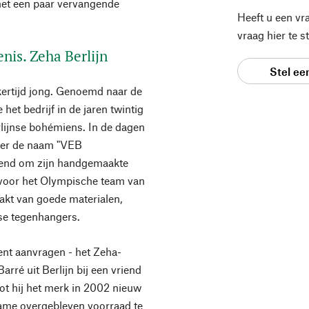
et een paar vervangende
Heeft u een vr
vraag hier te 
is. Zeha Berlijn
Stel ee
kertijd jong. Genoemd naar de
 het bedrijf in de jaren twintig
rlijnse bohémiens. In de dagen
nder de naam "VEB
kend om zijn handgemaakte
r voor het Olympische team van
kt van goede materialen,
se tegenhangers.
ent aanvragen - het Zeha-
rré uit Berlijn bij een vriend
t hij het merk in 2002 nieuw
dzame overgebleven voorraad te