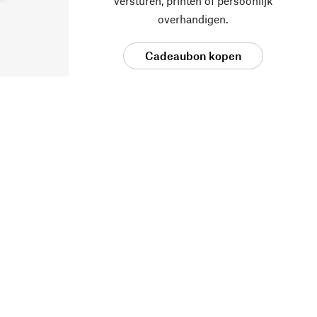
versturen, printen of persoonlijk
overhandigen.
Cadeaubon kopen