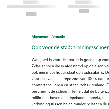
------------
------------
----------- ----------- ----------
----------- -----------
-
--,-- €
--,-- €
Algemene informatie
Ook voor de stad: trainingsschoe
Wat goed is voor de sporter is goedkoop voor
Zeha-schoen die is afgestemd op de eisen van
ook een mooi figuur slaat op stadssafari's. 
voorzien van een crêpe zool van 100% natuurl
comfortabel lopen en staan, zelfs urenlang.
beschermt de schoen. Het feit dat de buiten
millimeter boven de crêpeband uitsteekt, is e
verbinding tussen beide minder belast en du