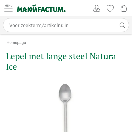
Passer au contenu
Account
Kijklijst
€ 0
Homepage
Lepel met lange steel Natura
Ice