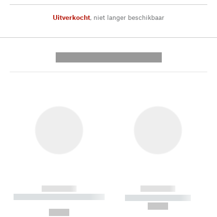
Uitverkocht
,
niet langer beschikbaar
---------- --------------
------------
------------
----------- ----------- --------
----------- -----------
---
--,-- €
--,-- €