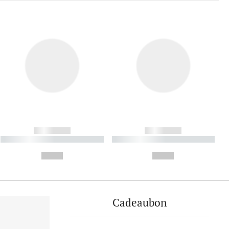
------------
------------
----------- ----------- ----------
----------- ----------- ----------
- -----------
-
--,-- €
--,-- €
Cadeaubon