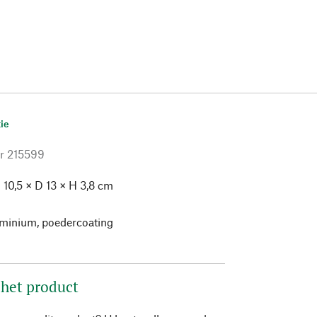
ie
r
215599
 10,5 × D 13 × H 3,8 cm
g
minium, poedercoating
 het product