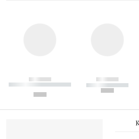
------------
------------
----------- ----------- ----------
----------- -----------
-
--,-- €
--,-- €
K