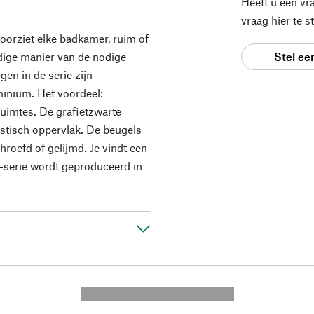
Heeft u een vr
vraag hier te 
orziet elke badkamer, ruim of
udige manier van de nodige
Stel ee
en in de serie zijn
inium. Het voordeel:
ruimtes. De grafietzwarte
istisch oppervlak. De beugels
oefd of gelijmd. Je vindt een
N-serie wordt geproduceerd in
---------- --------------