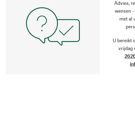
Advies, r
wensen - 
met al
pers
U bereikt 
vrijdag
2626
in