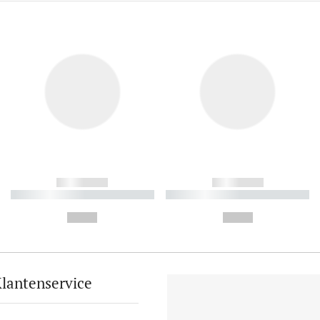
------------
------------
----------- ----------- ----------
----------- ----------- ----------
-
-
--,-- €
--,-- €
lantenservice