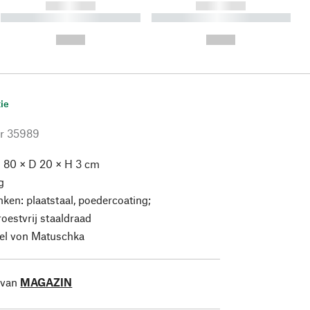
------------
------------
----------- ----------- ----------
----------- ----------- ----------
- -----------
-
--,-- €
--,-- €
ie
r
35989
 80 × D 20 × H 3 cm
g
ken: plaatstaal, poedercoating;
roestvrij staaldraad
el von Matuschka
 van
MAGAZIN