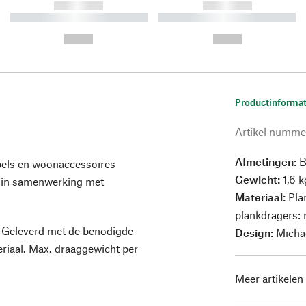
------------
------------
----------- ----------- ----------
----------- ----------- ----------
-
-
--,-- €
--,-- €
Productinformat
Artikel numme
Afmetingen:
B
els en woonaccessoires
Gewicht:
1,6 k
 in samenwerking met
Materiaal:
Plan
plankdragers: 
. Geleverd met de benodigde
Design:
Micha
iaal. Max. draaggewicht per
Meer artikelen