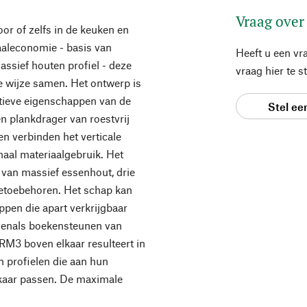
Vraag over
or of zelfs in de keuken en
aaleconomie - basis van
Heeft u een vr
massief houten profiel - deze
vraag hier te 
le wijze samen. Het ontwerp is
tieve eigenschappen van de
Stel ee
n plankdrager van roestvrij
en verbinden het verticale
maal materiaalgebruik. Het
 van massief essenhout, drie
etoebehoren. Het schap kan
pen die apart verkrijgbaar
 evenals boekensteunen van
 RM3 boven elkaar resulteert in
 profielen die aan hun
elkaar passen. De maximale