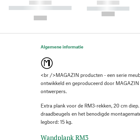
------------
------------
----------- ----------- ----------
----------- -----------
-
--,-- €
--,-- €
Algemene informatie
<br />MAGAZIN producten - een serie meub
ontwikkeld en geproduceerd door MAGAZIN
ontwerpers.
Extra plank voor de RM3-rekken, 20 cm diep
draadbeugels en het benodigde montagemater
legbord: 15 kg.
Wandplank RM3