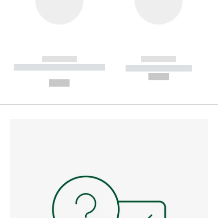
------------
------------
----------- ----------- --------
----------- -----------
---
--,-- €
--,-- €