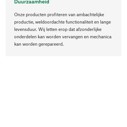
Duurzaamheid
Onze producten profiteren van ambachtelijke
productie, weldoordachte functionaliteit en lange
levensduur. Wij letten erop dat afzonderlijke
onderdelen kan worden vervangen en mechanica
Naar boven
kan worden gerepareerd.
Bewust
Bij onze productkeuze staat de duurzaamheid
centraal. Wij kiezen voor natuurlijke
bestanddelen en materialen, die kunnen worden
verzorgd, evenals op een efficiënt gebruik van
hulpbronnen en sociaal aanvaardbare productie.