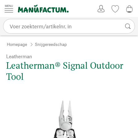
Passer au contenu
Account
Kijklijst
€ 0
Homepage
Snijgereedschap
Leatherman
Leatherman® Signal Outdoor
Tool