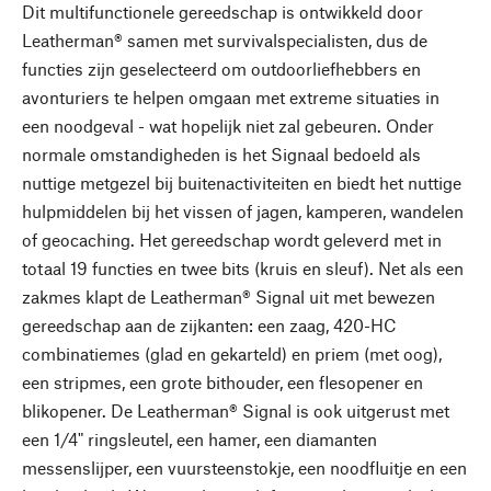
Dit multifunctionele gereedschap is ontwikkeld door
Leatherman® samen met survivalspecialisten, dus de
functies zijn geselecteerd om outdoorliefhebbers en
avonturiers te helpen omgaan met extreme situaties in
een noodgeval - wat hopelijk niet zal gebeuren. Onder
normale omstandigheden is het Signaal bedoeld als
nuttige metgezel bij buitenactiviteiten en biedt het nuttige
hulpmiddelen bij het vissen of jagen, kamperen, wandelen
of geocaching. Het gereedschap wordt geleverd met in
totaal 19 functies en twee bits (kruis en sleuf). Net als een
zakmes klapt de Leatherman® Signal uit met bewezen
gereedschap aan de zijkanten: een zaag, 420-HC
combinatiemes (glad en gekarteld) en priem (met oog),
een stripmes, een grote bithouder, een flesopener en
blikopener. De Leatherman® Signal is ook uitgerust met
een 1/4" ringsleutel, een hamer, een diamanten
messenslijper, een vuursteenstokje, een noodfluitje en een