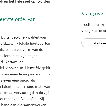
k en het hele spel kan worden
Vraag over
eerste orde. Van
Heeft u een vr
vraag hier te 
n buitengewone kwaliteit van
Stel ee
oofdzakelijk lokale houtsoorten
missen: de pasvorm van de
e elementen zijn netjes
ld. Kortom: de
elijk bovenuit. Hetzelfde geldt
wassenen te inspireren. Dit is
els even eenvoudig als
an talent maar in hoge mate van
llemaal vervaardigd in de vijf
het meer van Neuchâtel. Bij
n handicap die samenwerken