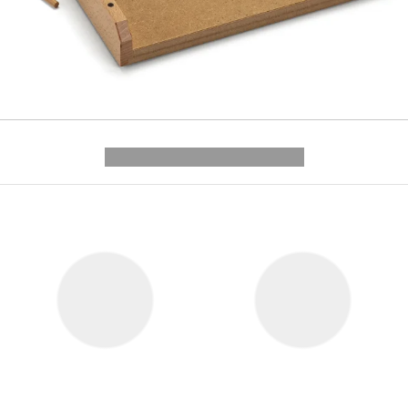
---------- --------------