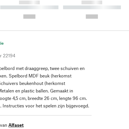
------------
------------
----------- ----------- ----------
----------- ----------- ----------
- -----------
-
--,-- €
--,-- €
ie
r
22194
Spelbord met draaggreep, twee schuiven en
kken. Spelbord MDF beuk (herkomst
 Schuivers beukenhout (herkomst
Metalen en plastic ballen. Gemaakt in
oogte 4,5 cm, breedte 26 cm, lengte 96 cm.
 Instructies voor het spelen zijn bijgevoegd.
 van
Alfaset