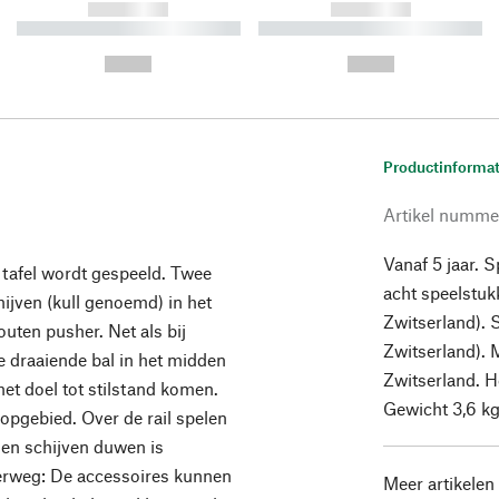
------------
------------
----------- ----------- ----------
----------- ----------- ----------
-
-
--,-- €
--,-- €
Productinformat
Artikel numme
Vanaf 5 jaar. 
p tafel wordt gespeeld. Twee
acht speelstu
ijven (kull genoemd) in het
Zwitserland).
uten pusher. Net als bij
Zwitserland). 
de draaiende bal in het midden
Zwitserland. H
et doel tot stilstand komen.
Gewicht 3,6 kg.
chopgebied. Over de rail spelen
gen schijven duwen is
derweg: De accessoires kunnen
Meer artikelen