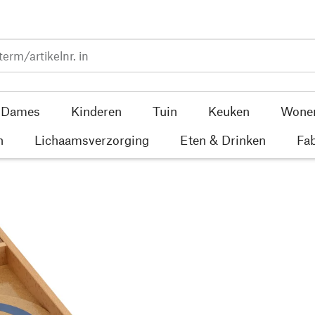
Dames
Kinderen
Tuin
Keuken
Wone
n
Lichaamsverzorging
Eten & Drinken
Fab