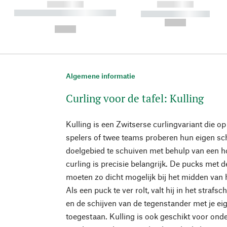
------------
------------
----------- ----------- ----------
----------- -----------
-
--,-- €
--,-- €
Algemene informatie
Curling voor de tafel: Kulling
Kulling is een Zwitserse curlingvariant die o
spelers of twee teams proberen hun eigen sch
doelgebied te schuiven met behulp van een ho
curling is precisie belangrijk. De pucks met 
moeten zo dicht mogelijk bij het midden van h
Als een puck te ver rolt, valt hij in het strafs
en de schijven van de tegenstander met je ei
toegestaan. Kulling is ook geschikt voor on