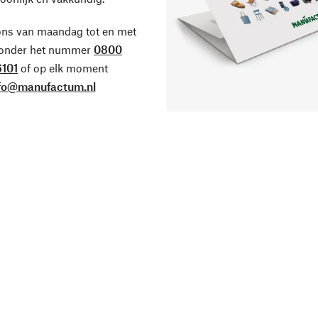
ons van maandag tot en met
 onder het nummer
0800
101
of op elk moment
fo@manufactum.nl