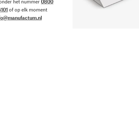
 onder het nummer
0800
101
of op elk moment
fo@manufactum.nl