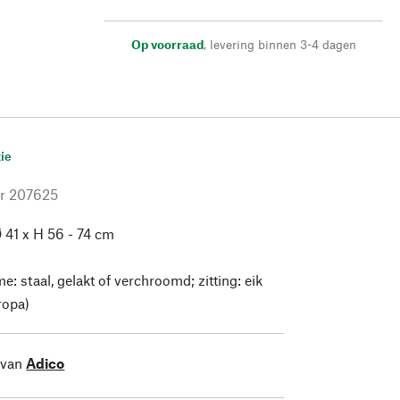
Op voorraad
,
levering binnen 3-4 dagen
ie
r
207625
 41 x H 56 - 74 cm
me: staal, gelakt of verchroomd; zitting: eik
ropa)
 van
Adico