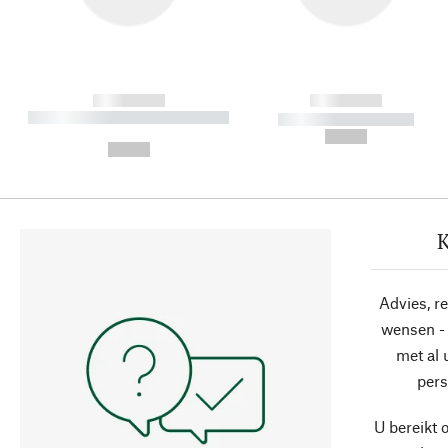
------------
------------
----------- ----------- ----------
----------- -----------
-
--,-- €
--,-- €
K
Advies, r
wensen - 
met al
pers
U bereikt 