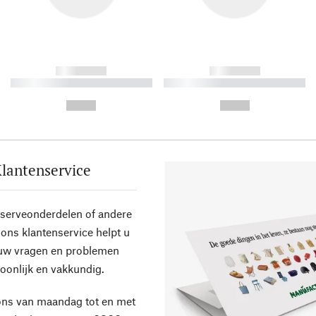
------------
------------
----------- ----------- ----------
----------- ----------- ----------
-
-
--,-- €
--,-- €
lantenservice
eserveonderdelen of andere
ons klantenservice helpt u
 uw vragen en problemen
oonlijk en vakkundig.
ons van maandag tot en met