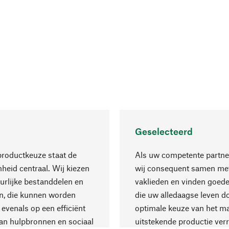
Geselecteerd
productkeuze staat de
Als uw competente partne
eid centraal. Wij kiezen
wij consequent samen met
urlijke bestanddelen en
vaklieden en vinden goede
n, die kunnen worden
die uw alledaagse leven d
 evenals op een efficiënt
optimale keuze van het ma
an hulpbronnen en sociaal
uitstekende productie verr