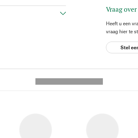
Vraag over
Heeft u een vr
vraag hier te 
Stel ee
---------- --------------