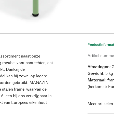
Productinformat
Artikel numme
assortiment naast onze
g meubel voor aanrechten, dat
Afmetingen:
Ø
kt. Dankzij de
Gewicht:
5 kg
del kan hij zowel op lagere
Materiaal:
fra
 worden gebruikt. MAGAZIN
(herkomst: Eu
ge stalen frame, waarvan de
Alleen bij ons verkrijgbaar in
aakt van Europees eikenhout
Meer artikelen