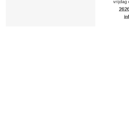
vrijdag
2626
in