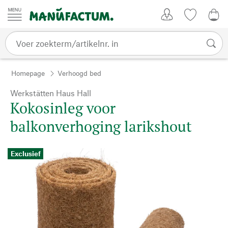
Passer au contenu
Account
Kijklijst
€ 0
Homepage
Verhoogd bed
Werkstätten Haus Hall
Kokosinleg voor
balkonverhoging larikshout
Exclusief