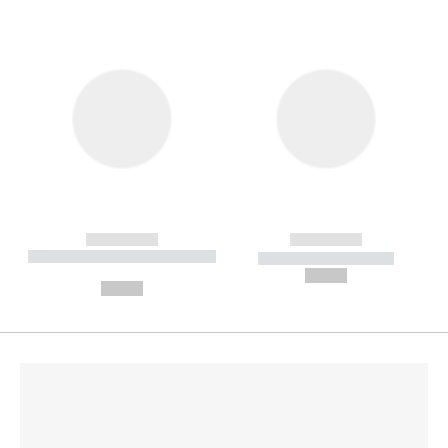
------------
------------
----------- ----------- --------
----------- -----------
---
--,-- €
--,-- €