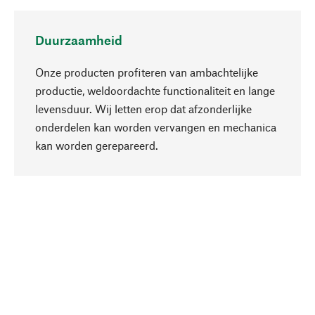
Duurzaamheid
Onze producten profiteren van ambachtelijke
productie, weldoordachte functionaliteit en lange
levensduur. Wij letten erop dat afzonderlijke
onderdelen kan worden vervangen en mechanica
Naar boven
kan worden gerepareerd.
Bewust
Bij onze productkeuze staat de duurzaamheid
centraal. Wij kiezen voor natuurlijke
bestanddelen en materialen, die kunnen worden
verzorgd, evenals op een efficiënt gebruik van