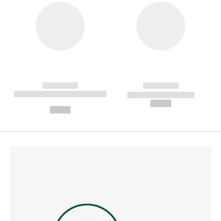
------------
------------
----------- ----------- --------
----------- -----------
---
--,-- €
--,-- €