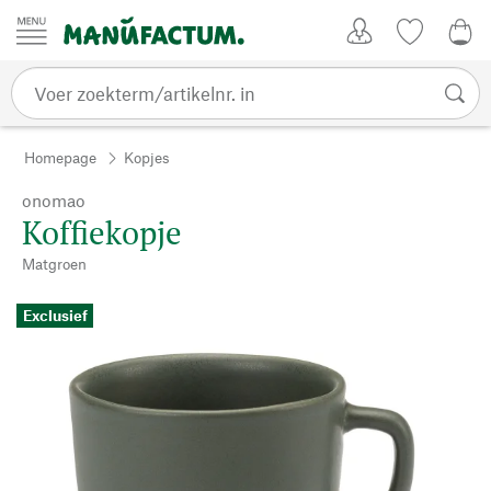
Passer au contenu
Account
Kijklijst
€ 0
Homepage
Kopjes
onomao
Koffiekopje
Matgroen
Exclusief