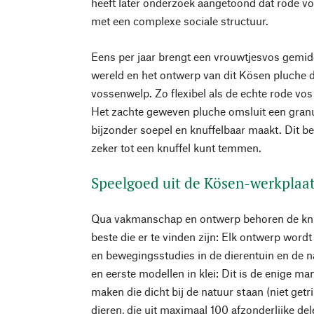
heeft later onderzoek aangetoond dat rode vo
met een complexe sociale structuur.
Eens per jaar brengt een vrouwtjesvos gemidd
wereld en het ontwerp van dit Kösen pluche d
vossenwelp. Zo flexibel als de echte rode vos
Het zachte geweven pluche omsluit een granu
bijzonder soepel en knuffelbaar maakt. Dit be
zeker tot een knuffel kunt temmen.
Speelgoed uit de Kösen-werkplaa
Qua vakmanschap en ontwerp behoren de knu
beste die er te vinden zijn: Elk ontwerp wor
en bewegingsstudies in de dierentuin en de 
en eerste modellen in klei: Dit is de enige ma
maken die dicht bij de natuur staan (niet getr
dieren, die uit maximaal 100 afzonderlijke de