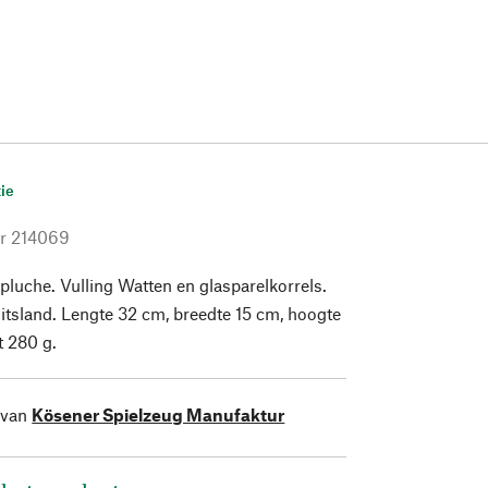
ie
r
214069
luche. Vulling Watten en glasparelkorrels.
tsland. Lengte 32 cm, breedte 15 cm, hoogte
t 280 g.
 van
Kösener Spielzeug Manufaktur