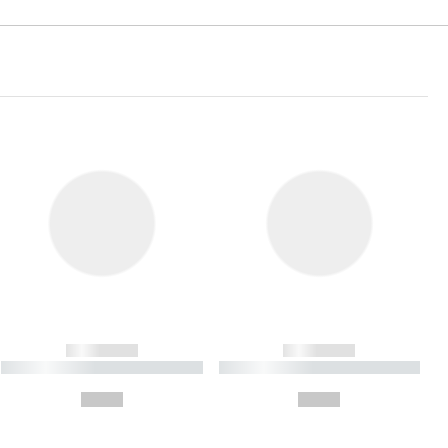
------------
------------
----------- ----------- ----------
----------- ----------- ----------
- -----------
-
--,-- €
--,-- €