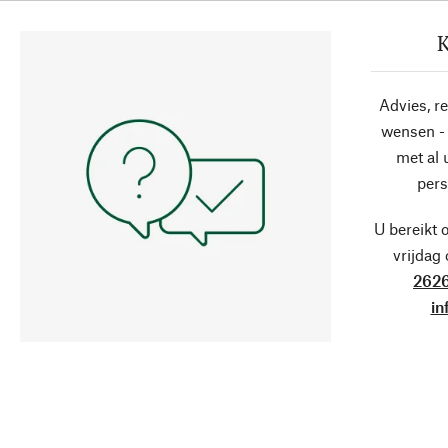
K
Advies, r
wensen - 
met al
pers
U bereikt 
vrijdag
2626
in