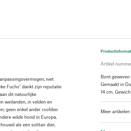
Productinformat
Artikel numme
Bont geweven p
 aanpassingsvermogen, niet
Gemaakt in Dui
neke Fuchs" dankt zijn reputatie
14 cm. Gewich
aan dit natuurlijke
en weilanden, in velden en
en; geen enkel ander roofdier
Meer artikelen
andere wilde hond in Europa.
ouwd als een solitair dier,