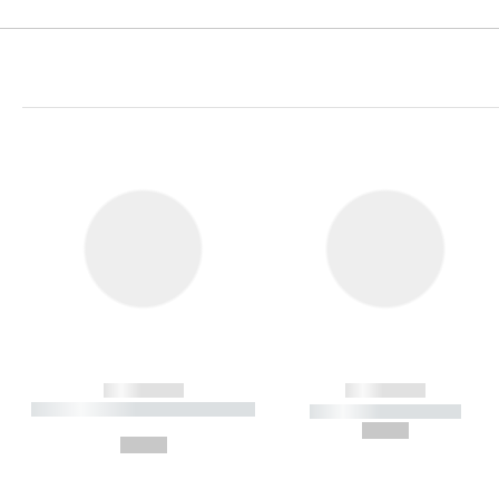
------------
------------
----------- ----------- ----------
----------- -----------
-
--,-- €
--,-- €