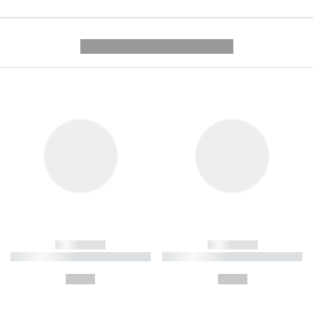
---------- --------------
------------
------------
----------- ----------- ----------
----------- ----------- ----------
-
-
--,-- €
--,-- €