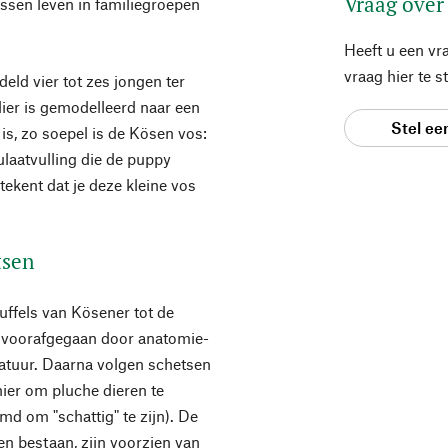
Vraag over
ssen leven in familiegroepen
Heeft u een vr
vraag hier te 
eld vier tot zes jongen ter
ier is gemodelleerd naar een
Stel ee
 is, zo soepel is de Kösen vos:
laatvulling die de puppy
tekent dat je deze kleine vos
tsen
ffels van Kösener tot de
dt voorafgegaan door anatomie-
natuur. Daarna volgen schetsen
nier om pluche dieren te
imd om "schattig" te zijn). De
len bestaan, zijn voorzien van