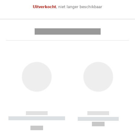
Uitverkocht
,
niet langer beschikbaar
---------- --------------
------------
------------
----------- ----------- --------
----------- -----------
---
--,-- €
--,-- €