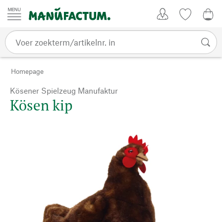
Passer au contenu
Account
Kijklijst
€ 0
Homepage
Kösener Spielzeug Manufaktur
Kösen kip