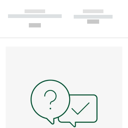
------------
------------
----------- ----------- --------
----------- -----------
---
--,-- €
--,-- €