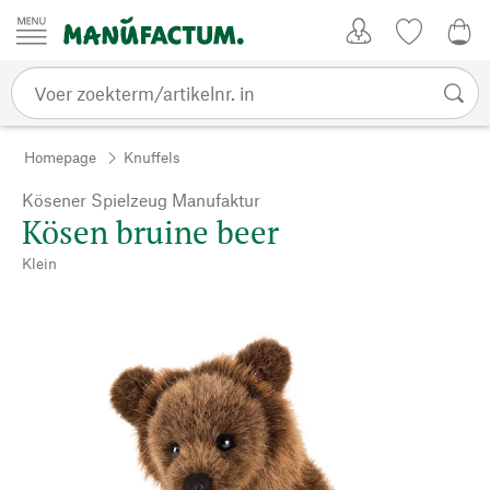
Passer au contenu
Account
Kijklijst
€ 0
Homepage
Knuffels
Kösener Spielzeug Manufaktur
Kösen bruine beer
Klein