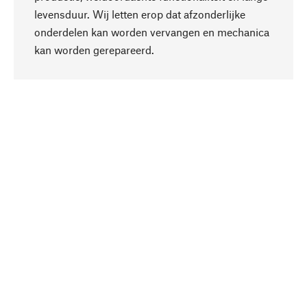
levensduur. Wij letten erop dat afzonderlijke
onderdelen kan worden vervangen en mechanica
Naar boven
kan worden gerepareerd.
Bewust
Bij onze productkeuze staat de duurzaamheid
centraal. Wij kiezen voor natuurlijke
bestanddelen en materialen, die kunnen worden
verzorgd, evenals op een efficiënt gebruik van
hulpbronnen en sociaal aanvaardbare productie.
Geselecteerd