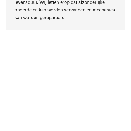
levensduur. Wij letten erop dat afzonderlijke
onderdelen kan worden vervangen en mechanica
Naar boven
kan worden gerepareerd.
Bewust
Bij onze productkeuze staat de duurzaamheid
centraal. Wij kiezen voor natuurlijke
bestanddelen en materialen, die kunnen worden
verzorgd, evenals op een efficiënt gebruik van
hulpbronnen en sociaal aanvaardbare productie.
Geselecteerd