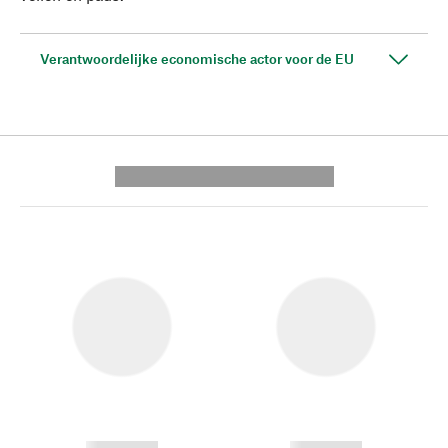
Verantwoordelijke economische actor voor de EU
---------- --------------
------------
------------