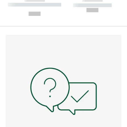
----------- ----------- --------
----------- -----------
---
--,-- €
--,-- €