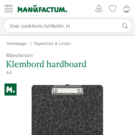
Passer au contenu
Account
Kijklijst
€ 0
Homepage
Paperclips & Linten
Manufactum
Klembord hardboard
A4