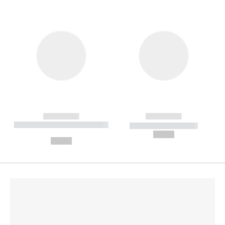
------------
------------
----------- ----------- --------
----------- -----------
---
--,-- €
--,-- €