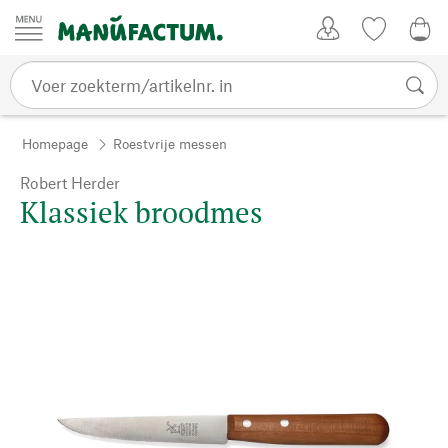
Passer au contenu
Account
Kijklijst
€ 0
Homepage
Roestvrije messen
Robert Herder
Klassiek broodmes