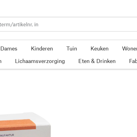
Dames
Kinderen
Tuin
Keuken
Wone
n
Lichaamsverzorging
Eten & Drinken
Fab