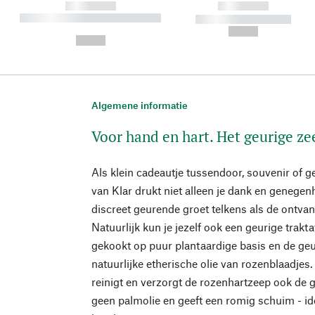
------------
------------
----------- ----------- ----------
----------- -----------
-
--,-- €
--,-- €
Algemene informatie
Voor hand en hart. Het geurige ze
Als klein cadeautje tussendoor, souvenir of g
van Klar drukt niet alleen je dank en genegen
discreet geurende groet telkens als de ontva
Natuurlijk kun je jezelf ook een geurige trakt
gekookt op puur plantaardige basis en de ge
natuurlijke etherische olie van rozenblaadjes
reinigt en verzorgt de rozenhartzeep ook de 
geen palmolie en geeft een romig schuim - i