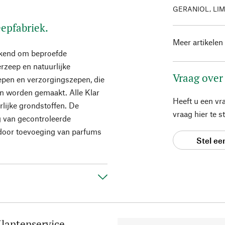
GERANIOL, LI
eepfabriek.
Meer artikelen
bekend om beproefde
rzeep en natuurlijke
Vraag over
epen en verzorgingszepen, die
en worden gemaakt. Alle Klar
Heeft u een vr
lijke grondstoffen. De
vraag hier te 
ig van gecontroleerde
r door toevoeging van parfums
Stel ee
lantenservice