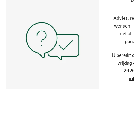
Advies, r
wensen - 
met al
pers
U bereikt 
vrijdag
2626
in