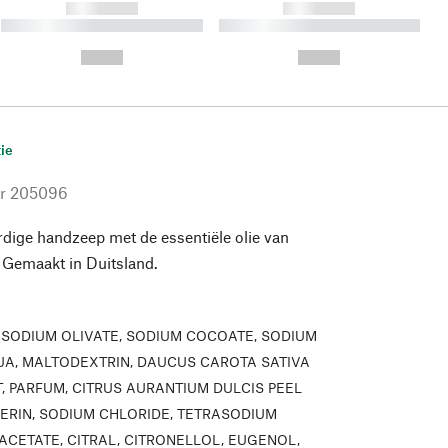
------------
------------
----------- ----------- ----------
----------- ----------- ----------
- -----------
-
--,-- €
--,-- €
ie
r
205096
rdige handzeep met de essentiële olie van
 Gemaakt in Duitsland.
:
SODIUM OLIVATE, SODIUM COCOATE, SODIUM
UA, MALTODEXTRIN, DAUCUS CAROTA SATIVA
, PARFUM, CITRUS AURANTIUM DULCIS PEEL
ERIN, SODIUM CHLORIDE, TETRASODIUM
ACETATE, CITRAL, CITRONELLOL, EUGENOL,