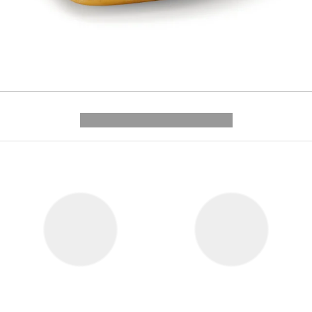
---------- --------------