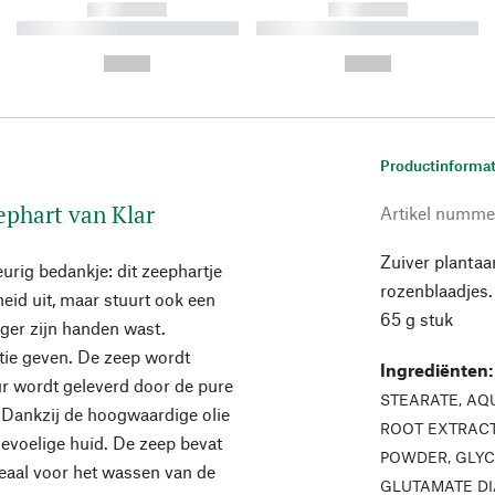
------------
------------
----------- ----------- ----------
----------- ----------- ----------
-
-
--,-- €
--,-- €
Productinformat
ephart van Klar
Artikel numme
Zuiver plantaa
eurig bedankje: dit zeephartje
rozenblaadjes.
heid uit, maar stuurt ook een
65 g stuk
nger zijn handen wast.
atie geven. De zeep wordt
Ingrediënten
ur wordt geleverd door de pure
STEARATE, AQ
. Dankzij de hoogwaardige olie
ROOT EXTRACT
gevoelige huid. De zeep bevat
POWDER, GLYC
deaal voor het wassen van de
GLUTAMATE DI