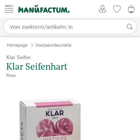
Passer au contenu
Account
Kijklijst
€ 0
Homepage
Voorjaarsdecoratie
Klar Seifen
Klar Seifenhart
Rose