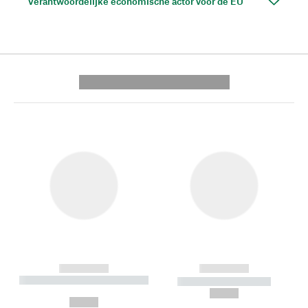
Verantwoordelijke economische actor voor de EU
---------- --------------
------------
------------
----------- ----------- --------
----------- -----------
---
--,-- €
--,-- €