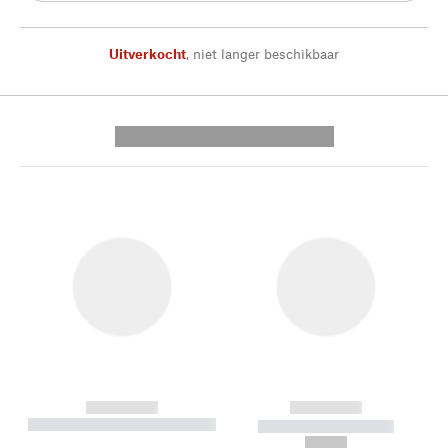
Uitverkocht
,
niet langer beschikbaar
---------- --------------
------------
------------
----------- ----------- --------
----------- -----------
---
--,-- €