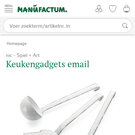
Passer au contenu
Account
Kijklijst
€ 0
Homepage
nic - Spiel + Art
Keukengadgets email