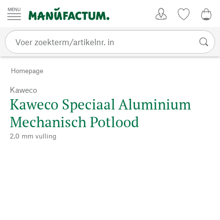
Passer au contenu
Account
Kijklijst
€ 0
Homepage
Kaweco
Kaweco Speciaal Aluminium
Mechanisch Potlood
2,0 mm vulling