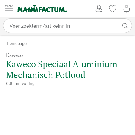
Passer au contenu
Account
Kijklijst
€ 0
Homepage
Kaweco
Kaweco Speciaal Aluminium
Mechanisch Potlood
0,9 mm vulling