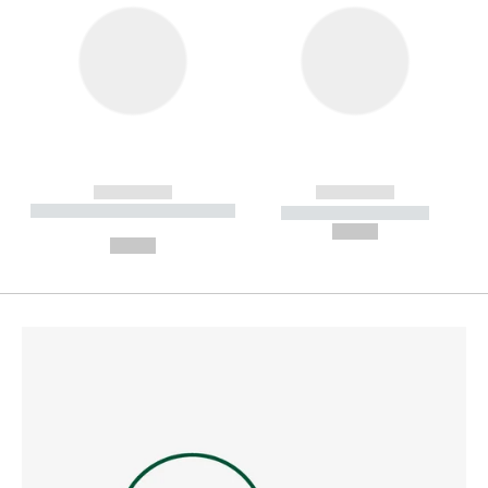
------------
------------
----------- ----------- --------
----------- -----------
---
--,-- €
--,-- €