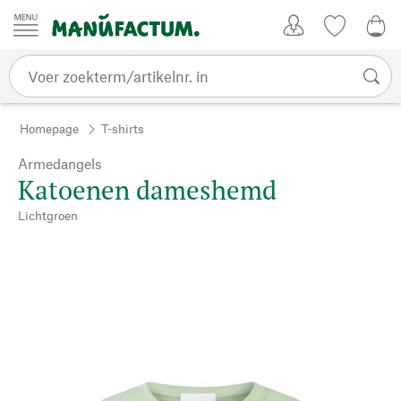
Passer au contenu
Account
Kijklijst
€ 0
Homepage
T-shirts
Armedangels
Katoenen dameshemd
Lichtgroen