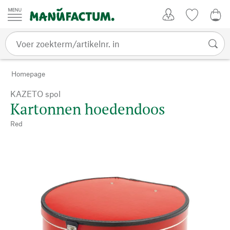
Passer au contenu
Account
Kijklijst
€ 0
Homepage
KAZETO spol
Kartonnen hoedendoos
Red