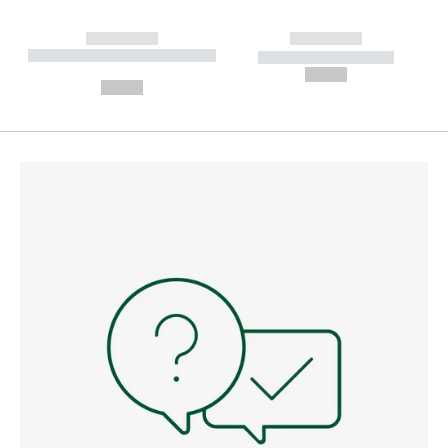
------------
------------
----------- ----------- --------
----------- -----------
---
--,-- €
--,-- €