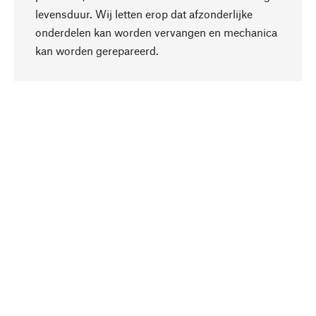
levensduur. Wij letten erop dat afzonderlijke
onderdelen kan worden vervangen en mechanica
Naar boven
kan worden gerepareerd.
Bewust
Bij onze productkeuze staat de duurzaamheid
centraal. Wij kiezen voor natuurlijke
bestanddelen en materialen, die kunnen worden
verzorgd, evenals op een efficiënt gebruik van
hulpbronnen en sociaal aanvaardbare productie.
Geselecteerd