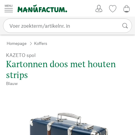
Passer au contenu
Account
Kijklijst
€ 0
Homepage
Koffers
KAZETO spol
Kartonnen doos met houten
strips
Blauw