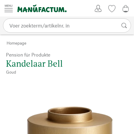
Passer au contenu
Account
Kijklijst
€ 0
Homepage
Pension für Produkte
Kandelaar Bell
Goud