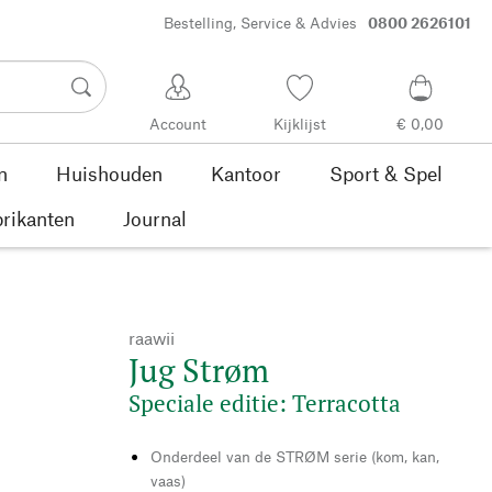
Bestelling, Service & Advies
0800 2626101
Account
Kijklijst
€ 0,00
n
Huishouden
Kantoor
Sport & Spel
rikanten
Journal
raawii
Jug Strøm
Speciale editie: Terracotta
Onderdeel van de STRØM serie (kom, kan,
vaas)