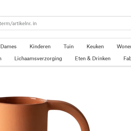
Dames
Kinderen
Tuin
Keuken
Wone
n
Lichaamsverzorging
Eten & Drinken
Fab