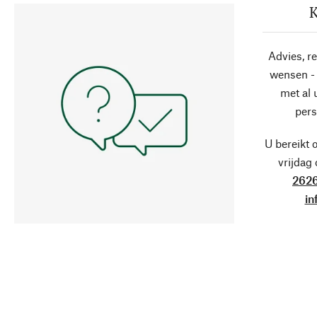
K
Advies, r
wensen - 
met al
pers
U bereikt 
vrijdag
2626
in