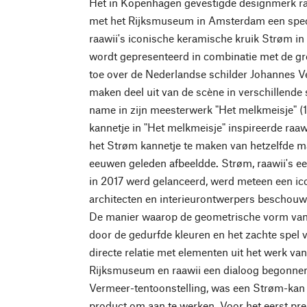
Het in Kopenhagen gevestigde designmerk ra
met het Rijksmuseum in Amsterdam een speci
raawii's iconische keramische kruik Strøm in 
wordt gepresenteerd in combinatie met de gro
toe over de Nederlandse schilder Johannes 
maken deel uit van de scène in verschillende 
name in zijn meesterwerk "Het melkmeisje" (1
kannetje in "Het melkmeisje" inspireerde raaw
het Strøm kannetje te maken van hetzelfde ma
eeuwen geleden afbeeldde. Strøm, raawii's e
in 2017 werd gelanceerd, werd meteen een ic
architecten en interieurontwerpers beschouw
De manier waarop de geometrische vorm van
door de gedurfde kleuren en het zachte spel 
directe relatie met elementen uit het werk va
Rijksmuseum en raawii een dialoog begonnen o
Vermeer-tentoonstelling, was een Strøm-kan 
product om aan te werken. Voor het eerst pre