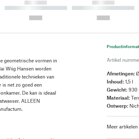
------------
------------
----------- ----------- ----------
----------- ----------- ----------
-
-
--,-- €
--,-- €
Productinformat
Artikel numme
ge geometrische vormen in
olai Wiig Hansen worden
Afmetingen:
Ø
aditionele technieken van
Inhoud:
1,5 l
 is net zo goed een
Gewicht:
930 
oonkamer. De kan is ideaal
Materiaal:
Ter
vaatwasser. ALLEEN
Ontwerp:
Nich
anufactum.
Meer artikelen