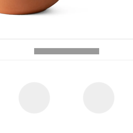
---------- --------------