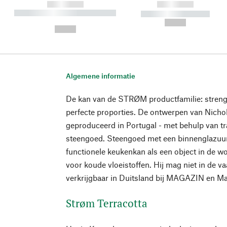
------------
------------
----------- ----------- ----------
----------- -----------
-
--,-- €
--,-- €
Algemene informatie
De kan van de STRØM productfamilie: stren
perfecte proporties. De ontwerpen van Nich
geproduceerd in Portugal - met behulp van tr
steengoed. Steengoed met een binnenglazuur
functionele keukenkan als een object in de w
voor koude vloeistoffen. Hij mag niet in de 
verkrijgbaar in Duitsland bij MAGAZIN en M
Strøm Terracotta