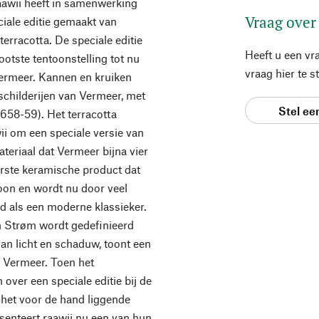
awii heeft in samenwerking
Vraag over
ale editie gemaakt van
terracotta. De speciale editie
Heeft u een vr
otste tentoonstelling tot nu
vraag hier te 
Vermeer. Kannen en kruiken
schilderijen van Vermeer, met
Stel ee
658-59). Het terracotta
ii om een speciale versie van
teriaal dat Vermeer bijna vier
erste keramische product dat
oon en wordt nu door veel
d als een moderne klassieker.
 Strøm wordt gedefinieerd
van licht en schaduw, toont een
n Vermeer. Toen het
ver een speciale editie bij de
het voor de hand liggende
senteert raawii nu een van hun