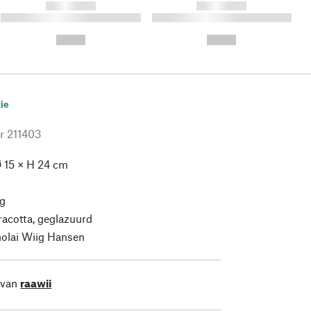
------------
------------
----------- ----------- ----------
----------- ----------- ----------
- -----------
-
--,-- €
--,-- €
ie
r
211403
 15 × H 24 cm
g
racotta, geglazuurd
olai Wiig Hansen
 van
raawii