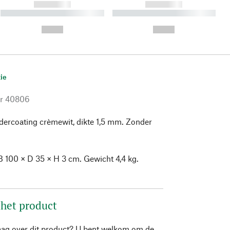
------------
------------
----------- ----------- ----------
----------- ----------- ----------
- -----------
-
--,-- €
--,-- €
ie
r
40806
edercoating crèmewit, dikte 1,5 mm. Zonder
B 100 × D 35 × H 3 cm. Gewicht 4,4 kg.
 het product
aag over dit product? U bent welkom om de