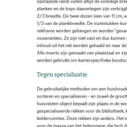
opstaande rand) vullen altijd de volledige bre
planken en de trays daarentegen zijn verkrijgb
2/3 breedte. De twee dozen (een van 11 cm, e
1/3 van de plankbreedte. De inzetstukken kun
rekframe worden gehangen en worden "gevan
vouwranden. Ze zijn niet vast en dus kunnen
inhoud uit het rek worden gehaald en naar d
Alle inserts zijn gemaakt van plaatstaal en z
worden gebruikt om kamerspecifieke boodsc
Tegen specialisatie
De gebruikelijke methoden om een huishoud
sorteren en specialiseren - en zowel de groot
huisvesten object bepaalt zijn plaats in de won
gespecialiseerde rekken voor de bibliotheek,
kelderruimtes. Deze rekken zijn anders. Het 
voor de massa van het heterogene, die toch di