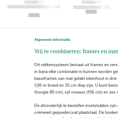
------------
------------
----------- ----------- ----------
----------- -----------
-
--,-- €
--,-- €
Algemene informatie
Vrij te combineren: frames en inz
Dit rekkensysteem bestaat uit frames en vers
in bijna elke combinatie in kunnen worden ge
basisframes van mat gelakt eikenhout in drie 
1,06 m breed en 35 cm diep zijn. U kunt kieze
(hoogte 80 cm), vijf niveaus (156 cm) en zes 
De afzonderlijk te bestellen inzetstukken zij
crèmewit gepoedercoat plaatstaal. De boeken