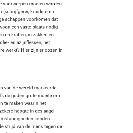
eine voorwerpen moeten worden
 (schrijfgerei, kruiden- en
mige schappen voorkomen dat
gewoon een vaste plaats nodig
en en kratten, in zakken en
lie- en azijnflessen, het
breiwerk)? Hier zijn er dozen in
gin van de wereld markeerde
lfs de goden grote moeite om
n te maken waarin het
 zekere hoogte in geslaagd -
e omstandigheden konden
e strijd van de mens tegen de