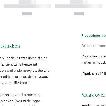
------------
------------
----------- ----------- ----------
----------- ----------- ----------
-
-
--,-- €
--,-- €
Productinformat
etstukken
Artikel numme
Plaatstaal, po
chillende inzetstukken die er
lijst en inhoud.
hangen. Er is keuze uit
verschillende hoogtes, die alle
Plank plat 1/1
n uit frames met drie niveaus
niveaus (193,5 cm).
Vraag over
n gemaakt van 1,5 mm dik,
planken (met zijdelingse
Heeft u een vr