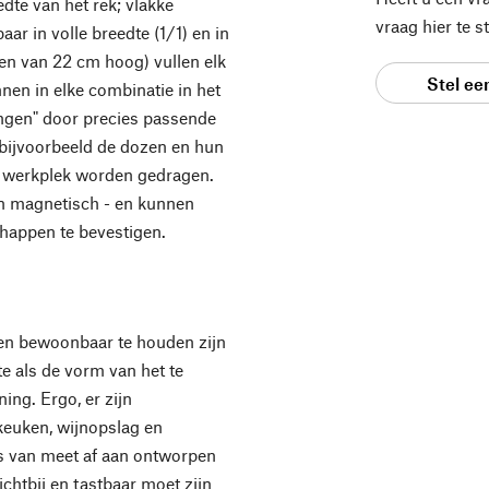
edte van het rek; vlakke
vraag hier te 
aar in volle breedte (1/1) en in
en van 22 cm hoog) vullen elk
Stel ee
nen in elke combinatie in het
gen" door precies passende
 bijvoorbeeld de dozen en hun
e werkplek worden gedragen.
ijn magnetisch - en kunnen
happen te bevestigen.
en bewoonbaar te houden zijn
te als de vorm van het te
ing. Ergo, er zijn
 keuken, wijnopslag en
is van meet af aan ontworpen
chtbij en tastbaar moet zijn