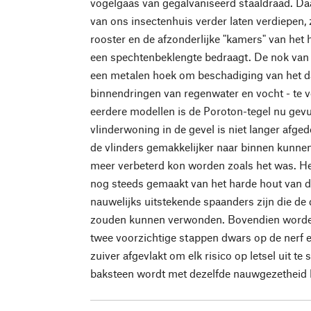
vogelgaas van gegalvaniseerd staaldraad. D
van ons insectenhuis verder laten verdiepen,
rooster en de afzonderlijke "kamers" van het 
een spechtenbeklengte bedraagt. De nok van h
een metalen hoek om beschadiging van het da
binnendringen van regenwater en vocht - te v
eerdere modellen is de Poroton-tegel nu gevu
vlinderwoning in de gevel is niet langer afge
de vlinders gemakkelijker naar binnen kunnen
meer verbeterd kon worden zoals het was. He
nog steeds gemaakt van het harde hout van d
nauwelijks uitstekende spaanders zijn die de 
zouden kunnen verwonden. Bovendien worden
twee voorzichtige stappen dwars op de nerf 
zuiver afgevlakt om elk risico op letsel uit t
baksteen wordt met dezelfde nauwgezetheid 