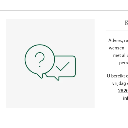
K
Advies, r
wensen - 
met al
pers
U bereikt 
vrijdag
2626
in