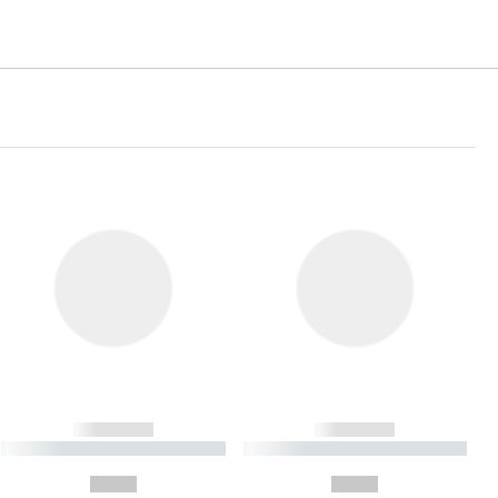
------------
------------
----------- ----------- ----------
----------- ----------- ----------
- -----------
-
--,-- €
--,-- €