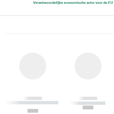
Verantwoordelijke economische actor voor de EU
------------
------------
----------- ----------- ----------
----------- -----------
-
--,-- €
--,-- €