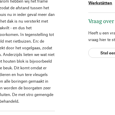
aarom hebben wij het frame
Werkstätten
 zodat de afstand tussen het
huis nu in ieder geval meer dan
Vraag over
et dak is nu versterkt met
kvilt - en dus het
Heeft u een vr
oorkomen. In tegenstelling tot
vraag hier te 
ld met rietbuizen. En: de
dekt door het vogelgaas, zodat
Stel ee
. Anderzijds lieten we wat niet
t houten blok is bijvoorbeeld
e beuk. Dit komt omdat er
dieren en hun tere vleugels
 alle boringen gemaakt in
en worden de boorgaten zeer
e sluiten. De met stro gemengde
behandeld.