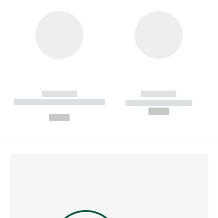
------------
------------
----------- ----------- --------
----------- -----------
---
--,-- €
--,-- €