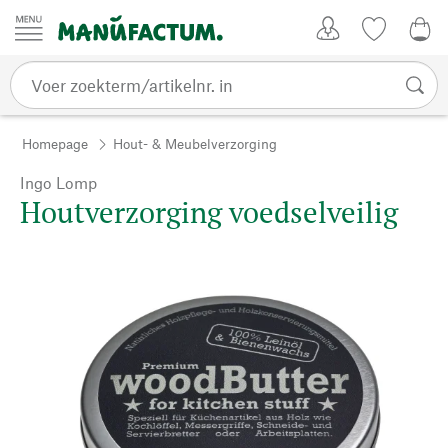
Passer au contenu
Account
Kijklijst
€ 0
Homepage
Hout- & Meubelverzorging
Ingo Lomp
Houtverzorging voedselveilig