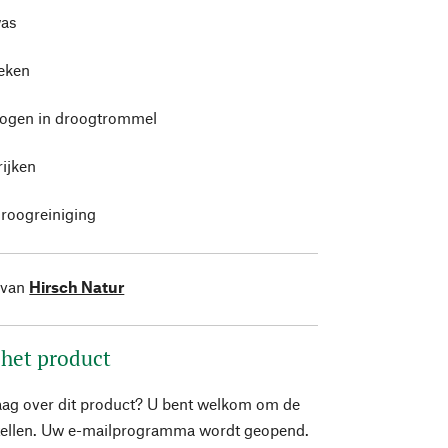
as
leken
rogen in droogtrommel
rijken
roogreiniging
 van
Hirsch Natur
 het product
aag over dit product? U bent welkom om de
stellen. Uw e-mailprogramma wordt geopend.