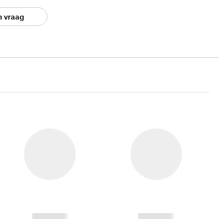
n vraag
------------
------------