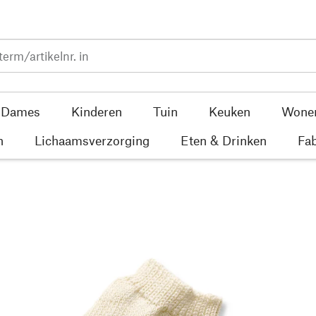
Dames
Kinderen
Tuin
Keuken
Wone
n
Lichaamsverzorging
Eten & Drinken
Fab