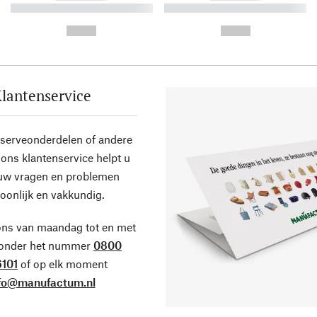
----------- ----------- ----------
----------- ----------- ----------
-
-
--,-- €
--,-- €
lantenservice
eserveonderdelen of andere
ons klantenservice helpt u
 uw vragen en problemen
oonlijk en vakkundig.
ons van maandag tot en met
 onder het nummer
0800
101
of op elk moment
fo@manufactum.nl