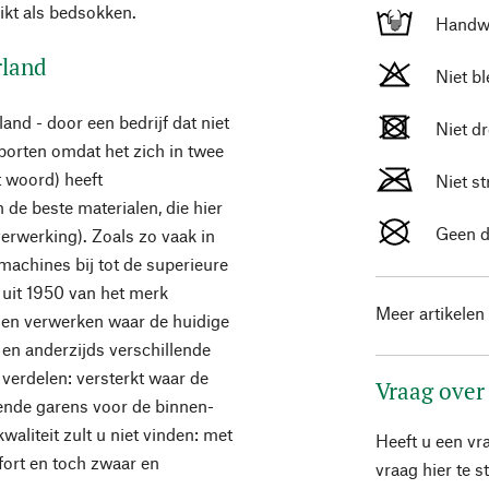
ikt als bedsokken.
Handw
rland
Niet b
nd - door een bedrijf dat niet
Niet d
porten omdat het zich in twee
t woord) heeft
Niet st
n de beste materialen, die hier
Geen d
e verwerking). Zoals zo vaak in
machines bij tot de superieure
 uit 1950 van het merk
Meer artikelen
nen verwerken waar de huidige
 en anderzijds verschillende
verdelen: versterkt waar de
Vraag over
lende garens voor de binnen-
aliteit zult u niet vinden: met
Heeft u een vr
ort en toch zwaar en
vraag hier te 