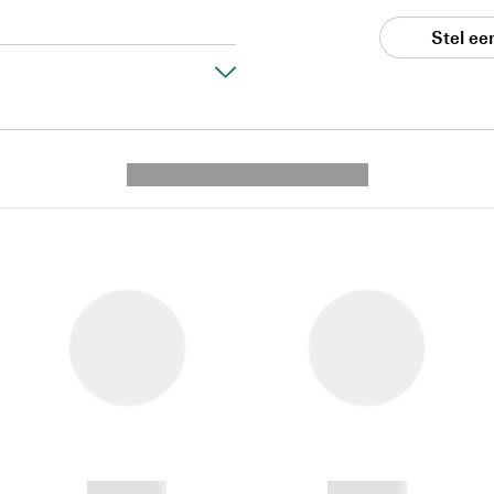
Stel ee
---------- --------------
------------
------------