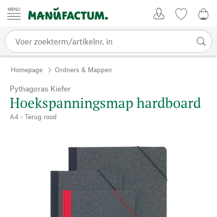
Passer au contenu
Account
Kijklijst
€ 0
Homepage
Ordners & Mappen
Pythagoras Kiefer
Hoekspanningsmap hardboard
A4 - Terug rood