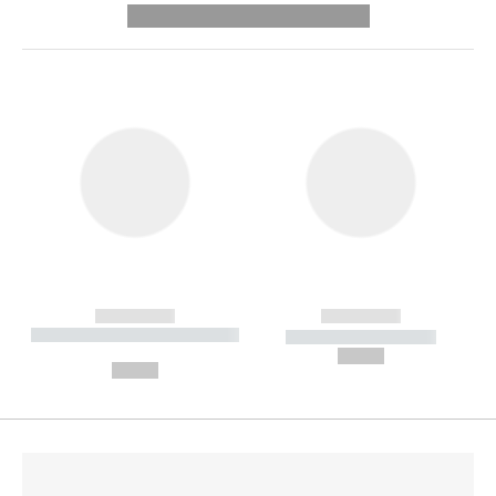
---------- --------------
------------
------------
----------- ----------- --------
----------- -----------
---
--,-- €
--,-- €