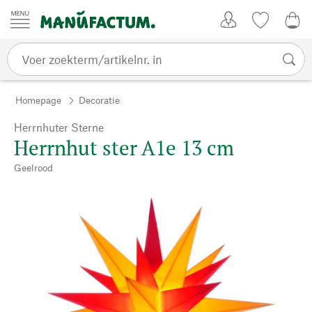
Passer au contenu
Account
Kijklijst
€ 0
Homepage
Decoratie
Herrnhuter Sterne
Herrnhut ster A1e 13 cm
Geelrood