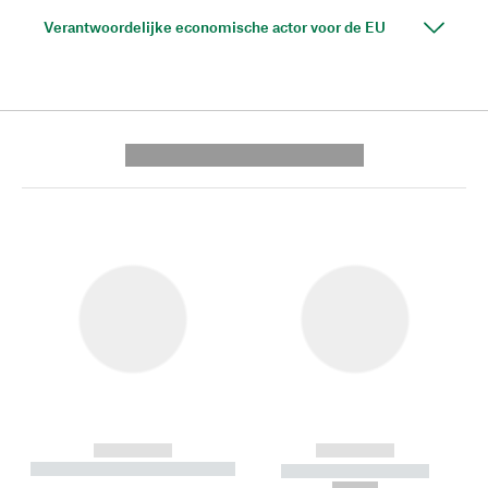
Verantwoordelijke economische actor voor de EU
---------- --------------
------------
------------
----------- ----------- --------
----------- -----------
---