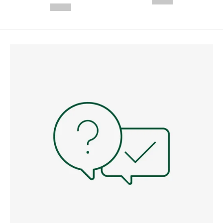
--,-- €
--,-- €