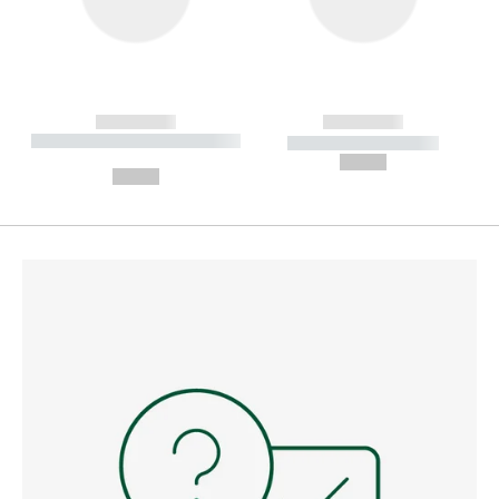
------------
------------
----------- ----------- --------
----------- -----------
---
--,-- €
--,-- €