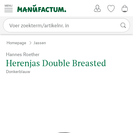
Passer au contenu
Account
Kijklijst
€ 0
Homepage
Jassen
Hannes Roether
Herenjas Double Breasted
Donkerblauw