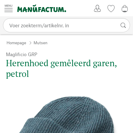
Passer au contenu
Account
Kijklijst
€ 0
Homepage
Mutsen
Maglificio GRP
Herenhoed gemêleerd garen,
petrol