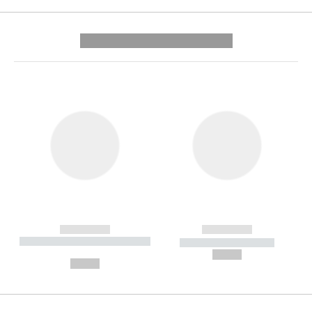
---------- --------------
------------
------------
----------- ----------- --------
----------- -----------
---
--,-- €
--,-- €